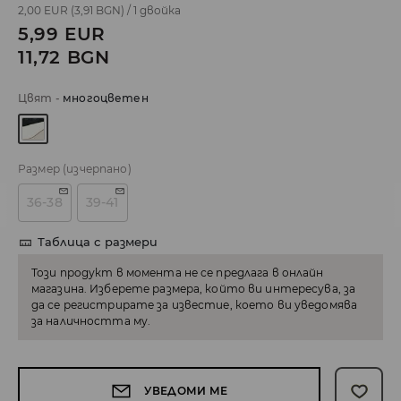
2,00 EUR
(3,91 BGN)
/
1 двойка
5,99
EUR
11,72
BGN
Цвят
-
многоцветен
Размер
(изчерпано)
36-38
39-41
Таблица с размери
Този продукт в момента не се предлага в онлайн
магазина. Изберете размера, който ви интересува, за
да се регистрирате за известие, което ви уведомява
за наличността му.
УВЕДОМИ МЕ