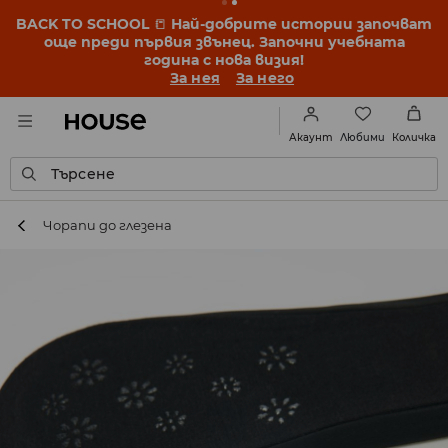
BACK TO SCHOOL
📒
Най-добрите истории започват
още преди първия звънец. Започни учебната
година с нова визия!
За нея
За него
Любими
Акаунт
Количка
Търсене
Чорапи до глезена