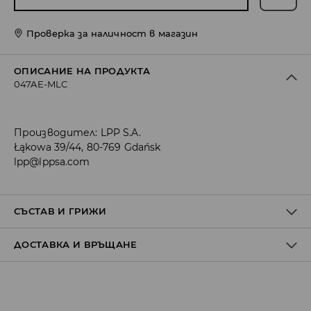
Проверка за наличност в магазин
ОПИСАНИЕ НА ПРОДУКТА
047AE-MLC
Производител
:
LPP S.A.
Łąkowa 39/44, 80-769 Gdańsk
lpp@lppsa.com
СЪСТАВ И ГРИЖИ
ДОСТАВКА И ВРЪЩАНЕ
Материя І
:
50% ПАМУК, 42% ПОЛИАМИД, 8% ЕЛАСТАН
МОЖЕ ДА СЕ ПЕРЕ В ПЕРАЛНАТА МАШИНА, ПРИ
Политика на доставка
МАКСИМАЛНАТА ТЕМП. 30° С - ФИН ПРОЦЕС
ЗАБРАНЕНО Е ИЗБЕЛВАНЕТО