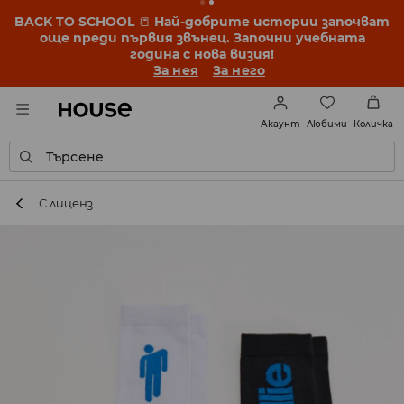
BACK TO SCHOOL
📒
Най-добрите истории започват
още преди първия звънец. Започни учебната
година с нова визия!
За нея
За него
Любими
Акаунт
Количка
Търсене
С лиценз