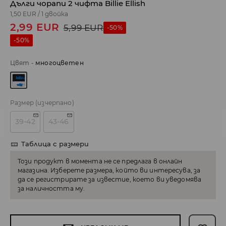
Дълги чорапи 2 чифта Billie Ellish
1,50 EUR
/
1 двойка
2,99
EUR
5,99
EUR
-50%
-50%
Цвят
-
многоцветен
Размер
(изчерпано)
39-42
43-46
Таблица с размери
Този продукт в момента не се предлага в онлайн
магазина. Изберете размера, който ви интересува, за
да се регистрирате за известие, което ви уведомява
за наличността му.