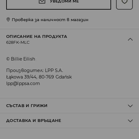
УВЕДОМИ МЕ
Проверка за наличност в магазин
ОПИСАНИЕ НА ПРОДУКТА
628FK-MLC
© Billie Eilish
Производител
:
LPP S.A.
Łąkowa 39/44, 80-769 Gdańsk
lpp@lppsa.com
СЪСТАВ И ГРИЖИ
ДОСТАВКА И ВРЪЩАНЕ
1ви АРТИКУЛ
:
97% ПАМУК, 3% ЕЛАСТАН
ЗАБРАНЕНО Е ИЗБЕЛВАНЕТО
Политика на доставка