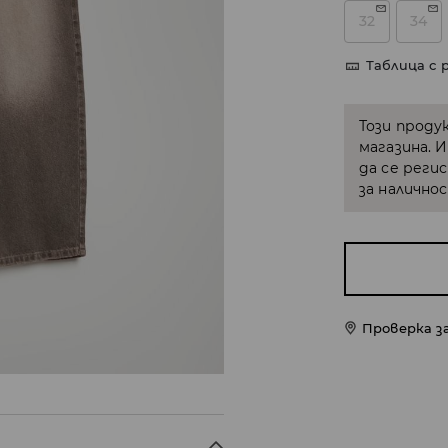
32
34
Таблица с 
Този проду
магазина. 
да се реги
за налично
Проверка з