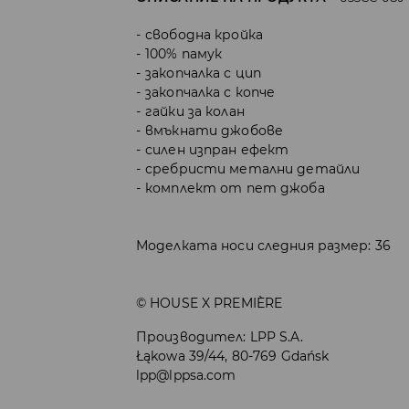
свободна кройка
100% памук
закопчалка с цип
закопчалка с копче
гайки за колан
вмъкнати джобове
силен изпран ефект
сребристи метални детайли
комплект от пет джоба
Моделката носи следния размер: 36
© HOUSE X PREMIÈRE
Производител
:
LPP S.A.
Łąkowa 39/44, 80-769 Gdańsk
lpp@lppsa.com