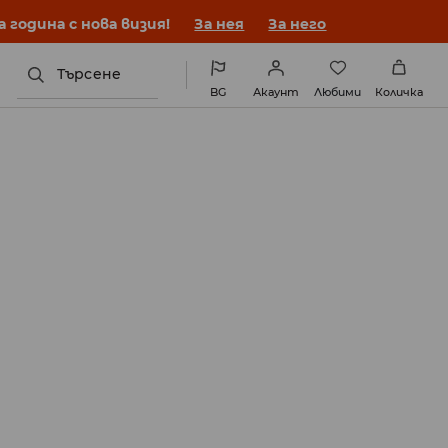
година с нова визия!
За нея
За него
Търсене
BG
Акаунт
Любими
Количка