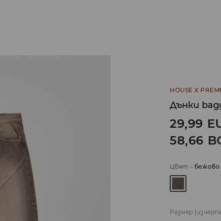
HOUSE X PREM
Дънки bag
29,99
E
58,66
B
Цвят
-
бежово
Размер
(изчерп