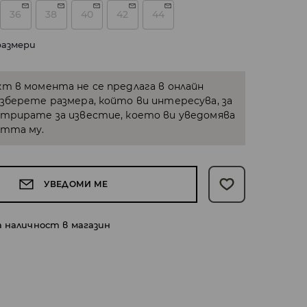
36
38
40
42
44
размери
кт в момента не се предлага в онлайн
Изберете размера, който ви интересува, за
стрирате за известие, което ви уведомява
стта му.
УВЕДОМИ МЕ
а наличност в магазин