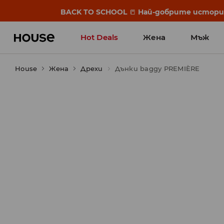
BACK TO SCHOOL
📒
Най-добрите истории 
Hot Deals
Жена
Мъж
House
Жена
Дрехи
Дънки baggy PREMIÈRE