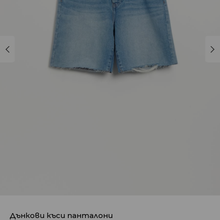
Дънкови къси панталони