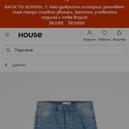
BACK TO SCHOOL
📒
Най-добрите истории започват
още преди първия звънец. Започни учебната
година с нова визия!
За нея
За него
Любими
Акаунт
Количка
Търсене
Деним