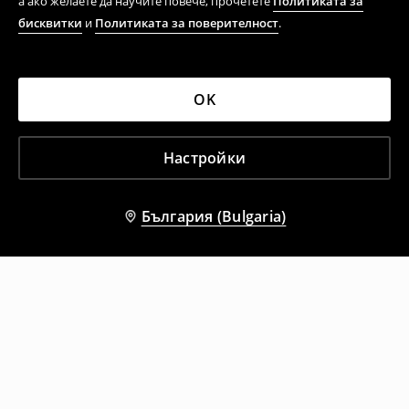
а ако желаете да научите повече, прочетете
Политиката за
бисквитки
и
Политиката за поверителност
.
OK
Настройки
България (Bulgaria)