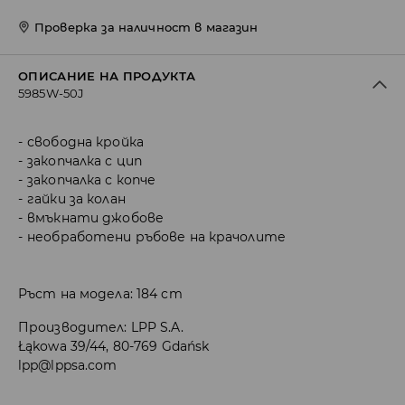
Проверка за наличност в магазин
ОПИСАНИЕ НА ПРОДУКТА
5985W-50J
свободна кройка
закопчалка с цип
закопчалка с копче
гайки за колан
вмъкнати джобове
необработени ръбове на крачолите
Ръст на модела: 184 cm
Производител
:
LPP S.A.
Łąkowa 39/44, 80-769 Gdańsk
lpp@lppsa.com