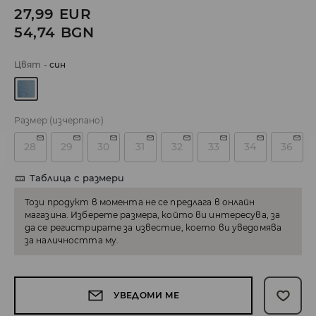
27,99
EUR
54,74
BGN
Цвят
-
cин
Размер
(изчерпано)
28
29
30
31
32
33
34
36
Таблица с размери
Този продукт в момента не се предлага в онлайн
магазина. Изберете размера, който ви интересува, за
да се регистрирате за известие, което ви уведомява
за наличността му.
УВЕДОМИ МЕ