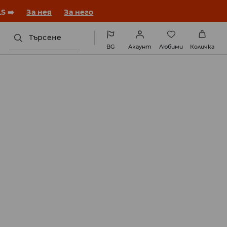
S ➡️
За нея
За него
Търсене
BG
Акаунт
Любими
Количка