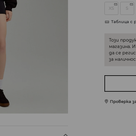
XS
S
Таблица с 
Този проду
магазина. 
да се реги
за налично
Проверка з