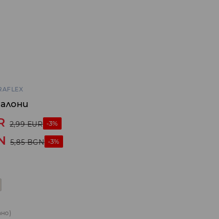
RAFLEX
талони
R
-3%
2,99
EUR
N
-3%
5,85
BGN
ано)