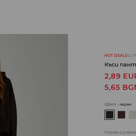
HOT DEALS
ULT
Къси пан
2,89
EU
5,65
BG
Цвят
-
черeн
Размер
(изчерп