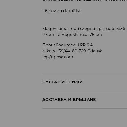
вталена кройка
Моделката носи следния размер: S/36
Ръст на моделката: 175 cm
Производител
:
LPP S.A.
Łąkowa 39/44, 80-769 Gdańsk
lpp@lppsa.com
СЪСТАВ И ГРИЖИ
ПЪРВА МАТЕРИЯ
:
83% ПОЛИЕСТЕР, 17% ЕЛА
ДОСТАВКА И ВРЪЩАНЕ
ДА СЕ ПЕРЕ ОТДЕЛНО ИЛИ С ПОДОБНИ ЦВЕ
Политика на доставка
ЗАБРАНЕНО Е ИЗБЕЛВАНЕТО
Доставка до стационарен магазин