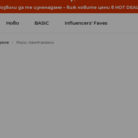
Позволи да те изненадаме – виж новите цени в HOT DEAL
Ново
BASIC
Influencers' Faves
дене
Къси панталони