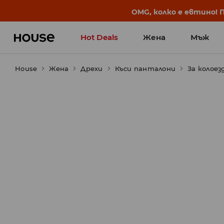
OMG, колко е евтино! 
Hot Deals
Жена
Мъж
House
Жена
Дрехи
Къси панталони
За колоез