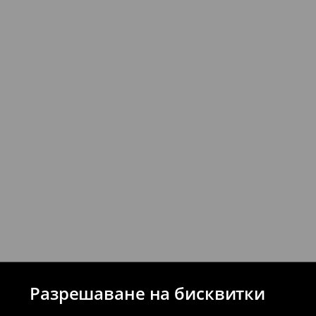
Можете да върнете продукти безпла
стационарните магазини на House и 
връщане (с изключение на разсрочени 
⟶
Подробни правила за връщане
Разрешаване на бисквитки