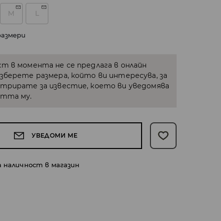
M
L
размери
кт в момента не се предлага в онлайн
Изберете размера, който ви интересува, за
стрирате за известие, което ви уведомява
стта му.
УВЕДОМИ МЕ
а наличност в магазин