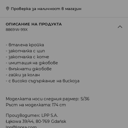
Проверка за наличност в магазин
ОПИСАНИЕ НА ПРОДУКТА
8869W-99X
вталена кройка
закопчалка с цип
закопчалка с копче
имитация на джобове
вмъкнати джобове
гайки за колан
с високо съдържание на вискоза
Моделката носи следния размер: S/36
Ръст на моделката: 174 cm
Производител
:
LPP S.A.
Łąkowa 39/44, 80-769 Gdańsk
lpp@lppsa.com