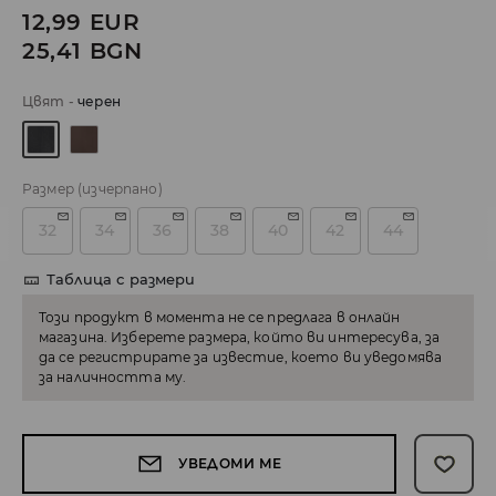
12,99
EUR
25,41
BGN
Цвят
-
черeн
Размер
(изчерпано)
32
34
36
38
40
42
44
Таблица с размери
Този продукт в момента не се предлага в онлайн
магазина. Изберете размера, който ви интересува, за
да се регистрирате за известие, което ви уведомява
за наличността му.
УВЕДОМИ МЕ