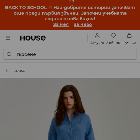
BACK TO SCHOOL
📒
Най-добрите истории започват
още преди първия звънец. Започни учебната
година с нова визия!
За нея
За него
Любими
Акаунт
Количка
Търсене
Loose