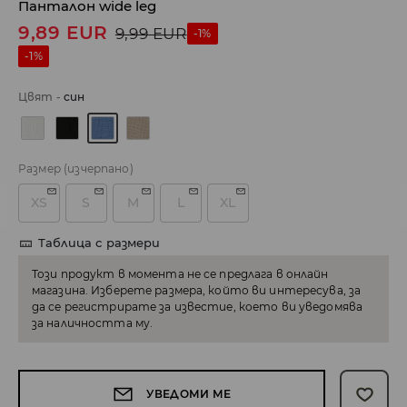
Панталон wide leg
9,89
EUR
9,99
EUR
-1%
-1%
Цвят
-
cин
Размер
(изчерпано)
XS
S
M
L
XL
Таблица с размери
Този продукт в момента не се предлага в онлайн
магазина. Изберете размера, който ви интересува, за
да се регистрирате за известие, което ви уведомява
за наличността му.
УВЕДОМИ МЕ