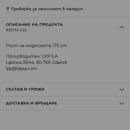
Проверка за наличност в магазин
ОПИСАНИЕ НА ПРОДУКТА
9357M-02X
Ръст на моделката: 175 cm
Производител
:
LPP S.A.
Łąkowa 39/44, 80-769 Gdańsk
lpp@lppsa.com
СЪСТАВ И ГРИЖИ
ДОСТАВКА И ВРЪЩАНЕ
Материя І
:
100% ПОЛИУРЕТАН
Материя ІІ
:
100% ПОЛИЕСТЕР
Материя ІІІ
:
100% ПОЛИЕСТЕР
Политика на доставка
ПРАНЕТО Е ЗАБРАНЕНО