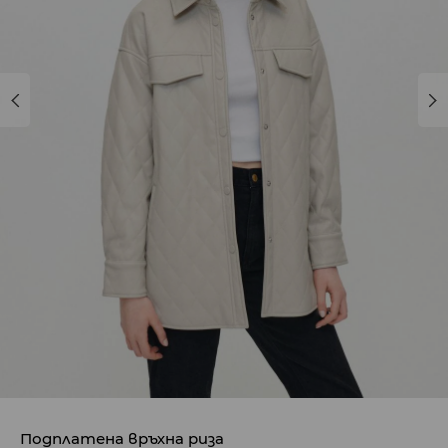
Подплатена връхна риза