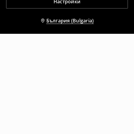
Настройки
България (Bulgaria)
Други клиенти също избраха