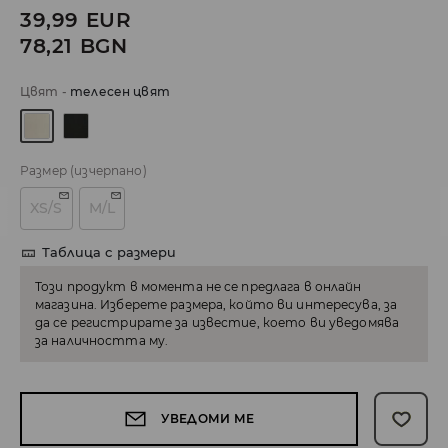
39,99
EUR
78,21
BGN
Цвят
-
телесен цвят
Размер
(изчерпано)
XS/S
M/L
Таблица с размери
Този продукт в момента не се предлага в онлайн
магазина. Изберете размера, който ви интересува, за
да се регистрирате за известие, което ви уведомява
за наличността му.
УВЕДОМИ МЕ