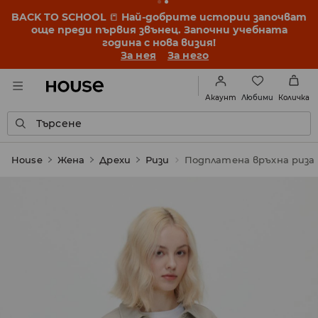
BACK TO SCHOOL
📒
Най-добрите истории започват
още преди първия звънец. Започни учебната
година с нова визия!
За нея
За него
Любими
Акаунт
Количка
Търсене
House
Жена
Дрехи
Ризи
Подплатена връхна риза