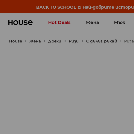
BACK TO SCHOOL
📒
Най-добрите истории 
Hot Deals
Жена
Мъж
House
Жена
Дрехи
Ризи
С дълъг ръкав
Риза