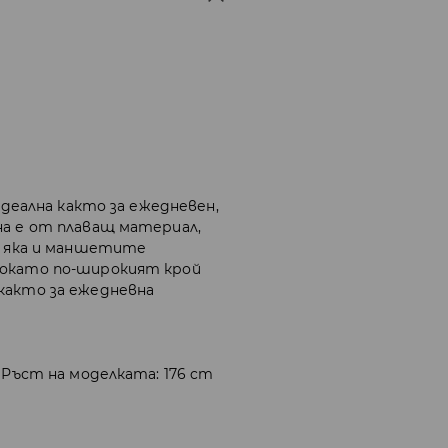
 идеална както за ежедневен,
на е от плаващ материал,
та яка и маншетите
докато по-широкият крой
както за ежедневна
 Ръст на моделката: 176 cm