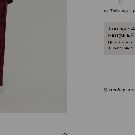
Таблица с 
Този проду
магазина. 
да се реги
за налично
Проверка з