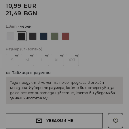
10,99
EUR
21,49
BGN
Цвят
-
черeн
Размер
(изчерпано)
S
M
L
XL
XXL
Таблица с размери
Този продукт в момента не се предлага в онлайн
магазина. Изберете размера, който ви интересува, за
да се регистрирате за известие, което ви уведомява
за наличността му.
УВЕДОМИ МЕ