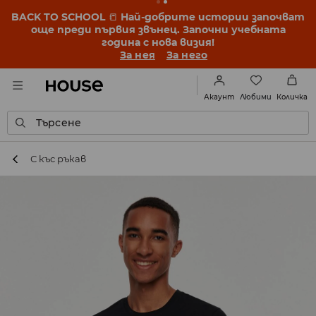
BACK TO SCHOOL
📒
Най-добрите истории започват
още преди първия звънец. Започни учебната
година с нова визия!
За нея
За него
Любими
Акаунт
Количка
Търсене
С къс ръкав