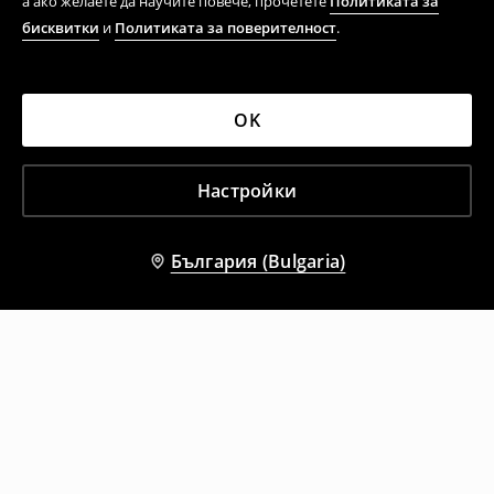
а ако желаете да научите повече, прочетете
Политиката за
бисквитки
и
Политиката за поверителност
.
OK
Настройки
България (Bulgaria)