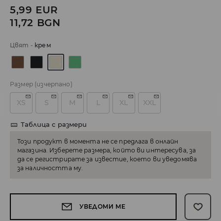
5,99
EUR
11,72
BGN
Цвят
-
крем
Размер
(изчерпано)
XS
S
M
L
XL
XXL
Таблица с размери
Този продукт в момента не се предлага в онлайн
магазина. Изберете размера, който ви интересува, за
да се регистрирате за известие, което ви уведомява
за наличността му.
УВЕДОМИ МЕ