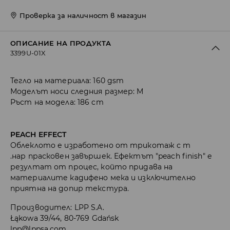
Проверка за наличност в магазин
ОПИСАНИЕ НА ПРОДУКТА
3399U-01X
Тегло на материала: 160 gsm
Моделът носи следния размер: M
Ръст на модела: 186 cm
PEACH EFFECT
Облеклото е изработено от трикотаж с т
.нар прасковен завършек. Ефектът "peach finish" е
резултат от процес, който придава на
материалите кадифено мека и изключително
приятна на допир текстура.
Производител
:
LPP S.A.
Łąkowa 39/44, 80-769 Gdańsk
lpp@lppsa.com