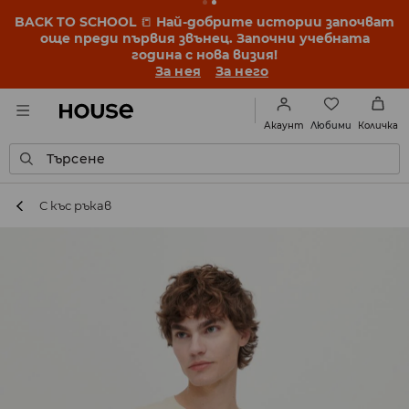
BACK TO SCHOOL
📒
Най-добрите истории започват
още преди първия звънец. Започни учебната
година с нова визия!
За нея
За него
Любими
Акаунт
Количка
Търсене
С къс ръкав