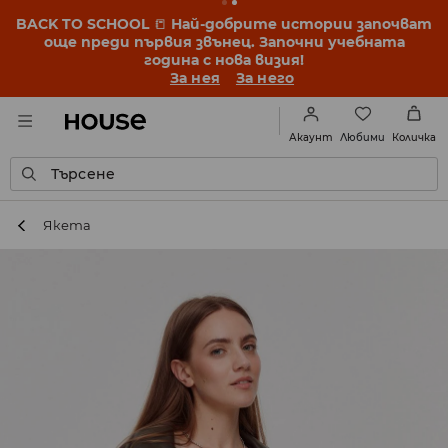
BACK TO SCHOOL
📒
Най-добрите истории започват
още преди първия звънец. Започни учебната
година с нова визия!
За нея
За него
Любими
Акаунт
Количка
Търсене
Якета