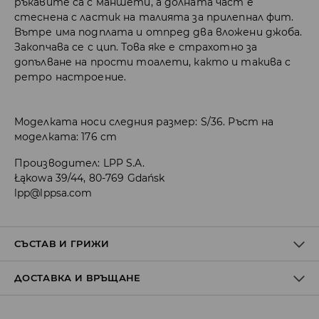
ръкавите са с маншети, а долната част е
стеснена с ластик на талията за прилепнал фит.
Вътре има подплата и отпред два вложени джоба.
Закопчава се с цип. Това яке е страхотно за
допълване на прости тоалети, както и такива с
ретро настроение.
Моделката носи следния размер: S/36. Ръст на
моделката: 176 cm
Производител
:
LPP S.A.
Łąkowa 39/44, 80-769 Gdańsk
lpp@lppsa.com
СЪСТАВ И ГРИЖИ
ДОСТАВКА И ВРЪЩАНЕ
Материя І
:
100% ПОЛИУРЕТАН
Материя ІІ
:
100% ПОЛИЕСТЕР
Политика на доставка