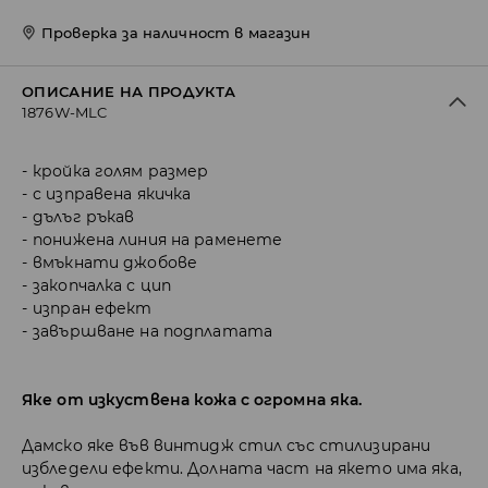
Проверка за наличност в магазин
ОПИСАНИЕ НА ПРОДУКТА
1876W-MLC
кройка голям размер
с изправена якичка
дълъг ръкав
понижена линия на раменете
вмъкнати джобове
закопчалка с цип
изпран ефект
завършване на подплатата
Яке от изкуствена кожа с огромна яка.
Дамско яке във винтидж стил със стилизирани
избледели ефекти. Долната част на якето има яка,