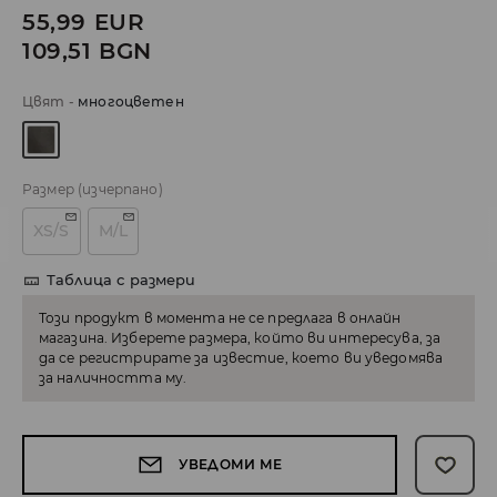
55,99
EUR
109,51
BGN
Цвят
-
многоцветен
Размер
(изчерпано)
XS/S
M/L
Таблица с размери
Този продукт в момента не се предлага в онлайн
магазина. Изберете размера, който ви интересува, за
да се регистрирате за известие, което ви уведомява
за наличността му.
УВЕДОМИ МЕ