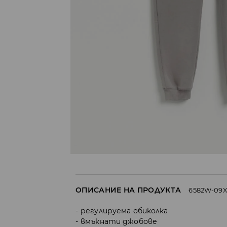
ОПИСАНИЕ НА ПРОДУКТА
6582W-09
регулируема обиколка
вмъкнати джобове