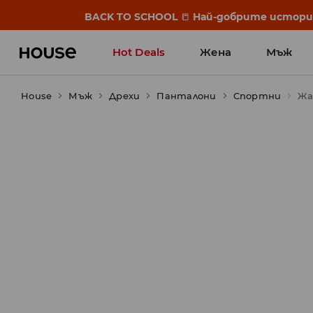
BACK TO SCHOOL
📒
Най-добрите истории 
Hot Deals
Жена
Мъж
House
Мъж
Дрехи
Панталони
Спортни
Жа