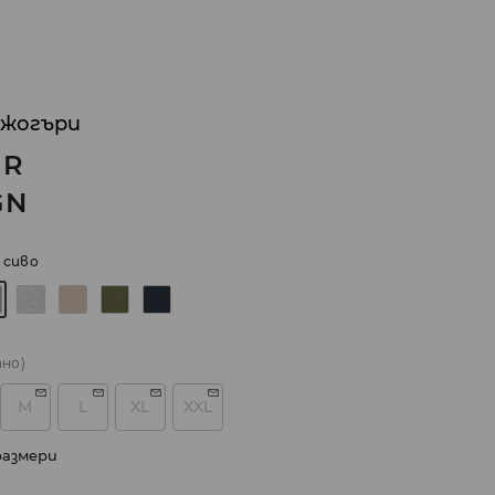
джогъри
UR
GN
 сиво
ано)
M
L
XL
XXL
размери