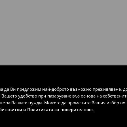
за да Ви предложим най-доброто възможно преживяване, док
а Вашето удобство при пазаруване въз основа на собствени
аме за Вашите нужди. Можете да промените Вашия избор по в
 бисквитки
и
Политиката за поверителност
.