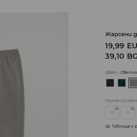
Жарсени 
19,99
E
39,10
B
Цвят
-
Светло
Размер
(изчерп
XS
S
Таблица с 