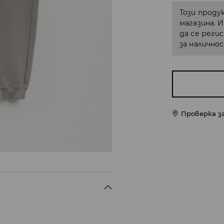
Този проду
магазина. 
да се реги
за налично
Проверка з
X