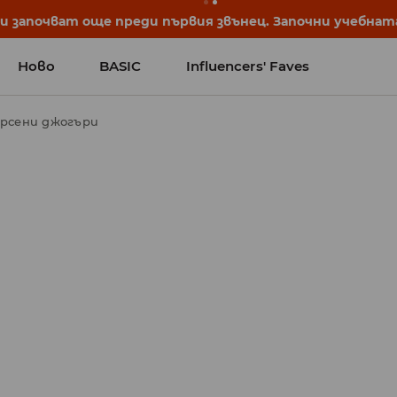
започват още преди първия звънец. Започни учебната 
Ново
BASIC
Influencers' Faves
рсени джогъри