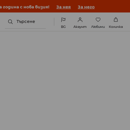
година с нова визия!
За нея
За него
Търсене
BG
Акаунт
Любими
Количка