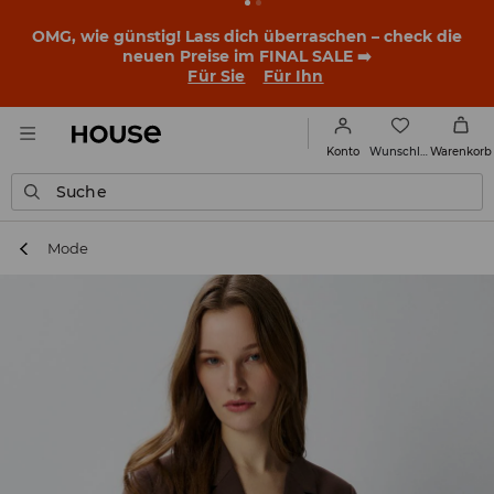
OMG, wie günstig! Lass dich überraschen – check die
neuen Preise im FINAL SALE ➡️
Für Sie
Für Ihn
Wunschliste
Konto
Warenkorb
Suche
Mode