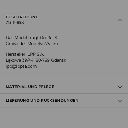
BESCHREIBUNG
713IP-88X
Das Model trägt Größe: S
Größe des Models: 175 cm
Hersteller
:
LPP S.A.
Łąkowa 39/44, 80-769 Gdańsk
lpp@lppsa.com
MATERIAL UND PFLEGE
LIEFERUNG UND RÜCKSENDUNGEN
78% POLYESTER, 18% VISKOSE, 4% ELASTHAN
Versandbestimmungen