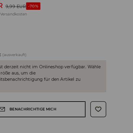
R
-70%
9,99
EUR
.
Versandkosten
E
(ausverkauft)
ist derzeit nicht im Onlineshop verfügbar. Wähle
größe aus, um die
tsbenachrichtigung für den Artikel zu
BENACHRICHTIGE MICH