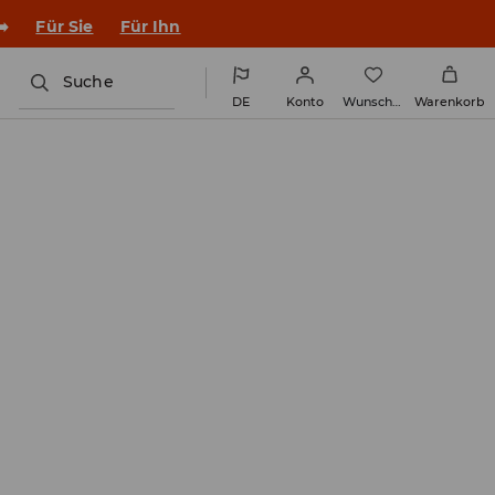
en Outfit ins Schuljahr!
Für Sie
Für Ihn
Suche
DE
Konto
Wunschliste
Warenkorb