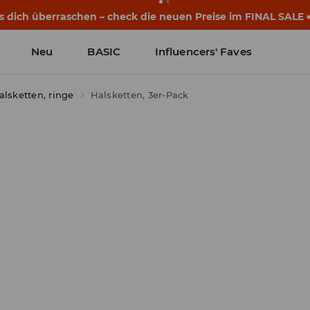
eginnen noch vor dem ersten Klingeln. Starte mit einem neu
Neu
BASIC
Influencers' Faves
alsketten, ringe
Halsketten, 3er-Pack