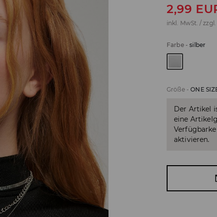
2,99
EU
inkl. MwSt. / zzgl
Farbe
-
silber
Größe
-
ONE SIZ
Der Artikel 
eine Artikel
Verfügbarkei
aktivieren.