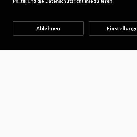
Politik
und
die Datenschutzrichtlinie zu lesen
.
Ablehnen
Einstellung
Andere Kunden entschie