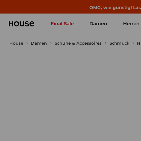
BACK TO SCHOOL
📒
Die besten Geschichten b
Final Sale
Damen
Herren
House
Damen
Schuhe & Accessoires
Schmuck
H