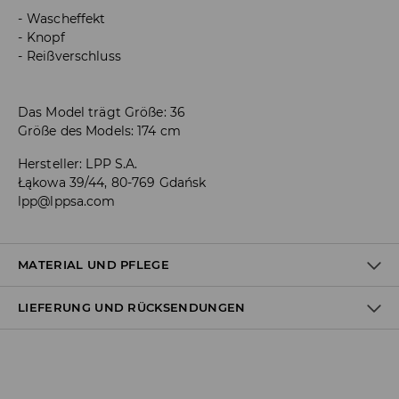
Wascheffekt
Knopf
Reißverschluss
Das Model trägt Größe: 36
Größe des Models: 174 cm
Hersteller
:
LPP S.A.
Łąkowa 39/44, 80-769 Gdańsk
lpp@lppsa.com
MATERIAL UND PFLEGE
LIEFERUNG UND RÜCKSENDUNGEN
ERSTER STOFF
:
100% BAUMWOLLE
HANDWASCHTEMPERATUR
Versandbestimmungen
SEPARAT ODER MIT ÄHNLICHEN FARBEN WASCHEN
Lieferung an Hermes PaketShop: