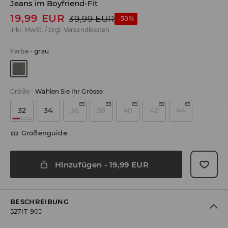
Jeans im Boyfriend-Fit
19,99
EUR
39,99
EUR
-50%
inkl. MwSt. / zzgl.
Versandkosten
Farbe
-
grau
Größe
-
Wählen Sie Ihr Grösse
32
34
36
38
40
42
44
Größenguide
Hinzufügen
-
19,99
EUR
BESCHREIBUNG
527IT-90J