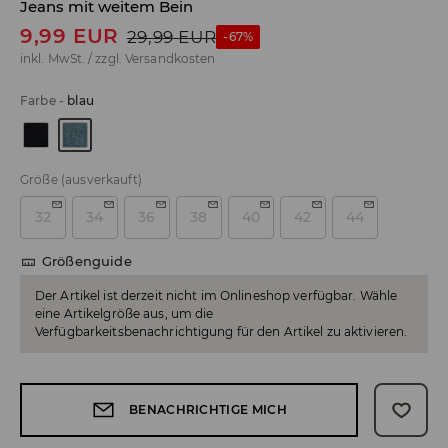
Jeans mit weitem Bein
9,99
EUR
29,99
EUR
-67%
inkl. MwSt. / zzgl.
Versandkosten
Farbe
-
blau
Größe
(ausverkauft)
32
34
36
38
40
42
44
Größenguide
Der Artikel ist derzeit nicht im Onlineshop verfügbar. Wähle
eine Artikelgröße aus, um die
Verfügbarkeitsbenachrichtigung für den Artikel zu aktivieren.
BENACHRICHTIGE MICH