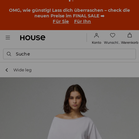
BACK TO SCHOOL
📒
Die besten Geschichten beginnen
noch vor dem ersten Klingeln. Starte mit einem neuen
Outfit ins Schuljahr!
Für Sie
Für Ihn
Wunschliste
Konto
Warenkorb
Suche
Wide leg