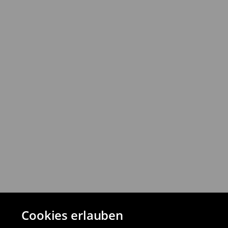
⟶
Ausführliche Informationen
Rückgabebestimmungen
Du kannst Produkte innerhalb von 30 Ta
Rückgabemethoden zurückgeben.
⟶
Detaillierte Rückgaberichtlinien
Cookies erlauben