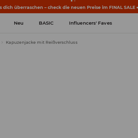
eginnen noch vor dem ersten Klingeln. Starte mit einem neu
Neu
BASIC
Influencers' Faves
Kapuzenjacke mit Reißverschluss