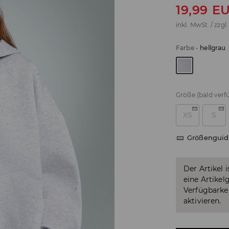
19,99
E
inkl. MwSt. / zzgl
Farbe
-
hellgrau
Größe
(bald verf
XS
S
Größenguid
Der Artikel 
eine Artikel
Verfügbarkei
aktivieren.