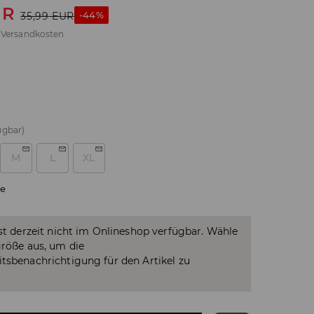
UR
-44%
35,99
EUR
.
Versandkosten
ügbar)
M
L
XL
e
ist derzeit nicht im Onlineshop verfügbar. Wähle
größe aus, um die
tsbenachrichtigung für den Artikel zu