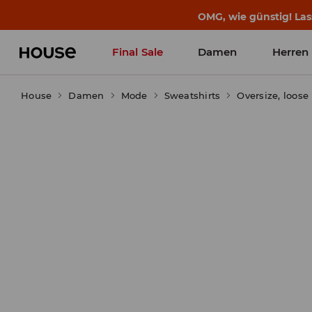
BACK TO SCHOOL
📒
Die besten Geschichten b
Final Sale
Damen
Herren
House
Damen
Mode
Sweatshirts
Oversize, loose