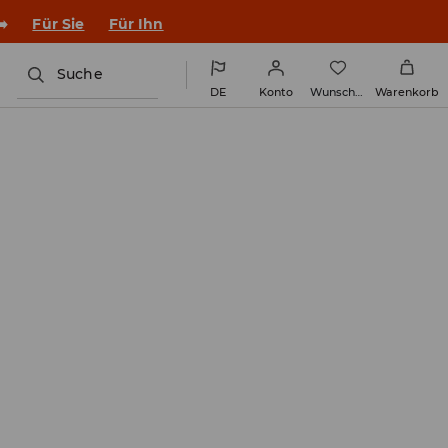
en Outfit ins Schuljahr!
Für Sie
Für Ihn
Suche
DE
Konto
Wunschliste
Warenkorb