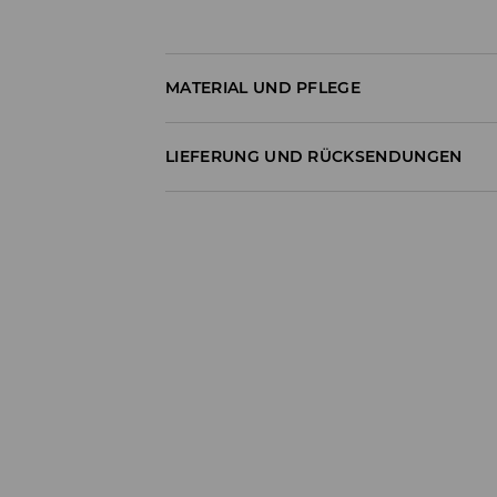
MATERIAL UND PFLEGE
60% BAUMWOLLE, 40% POLYESTER
LIEFERUNG UND RÜCKSENDUNGEN
Versandbestimmungen
Lieferung an Hermes PaketShop:
3,99 EUR*
Lieferung per Hermes Kurier:
4,49 EUR*
Lieferung per DHL ParcelShop:
4,49 EUR*
Lieferung per DHL Kurier:
4,99 EUR*
Die Lieferzeit beträgt 1-6 Werktage
*Der Versand ist kostenlos, wenn Deine Be
Artikel im Wert von über 55 EUR enthält.