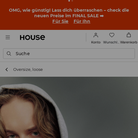
OMG, wie günstig! Lass dich überraschen – check die
neuen Preise im FINAL SALE ➡️
Für Sie
Für Ihn
Wunschliste
Konto
Warenkorb
Suche
Oversize, loose