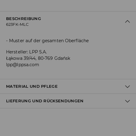
BESCHREIBUNG
623FK-MLC
Muster auf der gesamten Oberfläche
Hersteller
:
LPP S.A.
Łąkowa 39/44, 80-769 Gdańsk
lpp@lppsa.com
MATERIAL UND PFLEGE
LIEFERUNG UND RÜCKSENDUNGEN
Material I
:
55% BAUMWOLLE, 25% POLYESTER, 18% POLYAMID, 2%
ELASTHAN
Versandbestimmungen
MASCHINENWÄSCHE BIS MAX. 30° C
Lieferung an Hermes PaketShop:
BLEICHEN NICHT ERLAUBT