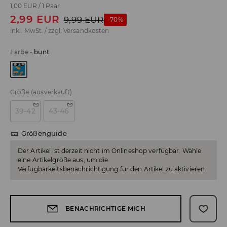
1,00 EUR
/
1 Paar
2,99
EUR
9,99
EUR
-70%
inkl. MwSt. / zzgl.
Versandkosten
Farbe
-
bunt
Größe
(ausverkauft)
39-42
43-46
Größenguide
Der Artikel ist derzeit nicht im Onlineshop verfügbar. Wähle
eine Artikelgröße aus, um die
Verfügbarkeitsbenachrichtigung für den Artikel zu aktivieren.
BENACHRICHTIGE MICH