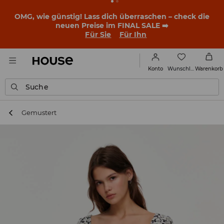
OMG, wie günstig! Lass dich überraschen – check die
neuen Preise im FINAL SALE ➡️
Für Sie
Für Ihn
Wunschliste
Konto
Warenkorb
Suche
Gemustert