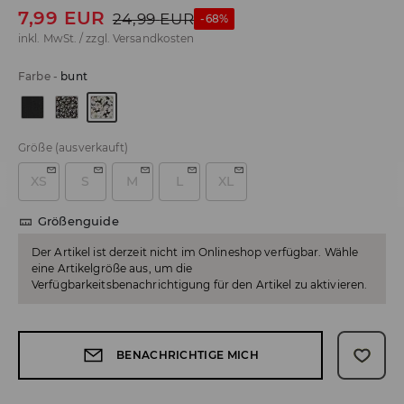
7,99
EUR
24,99
EUR
-68%
inkl. MwSt. / zzgl.
Versandkosten
Farbe
-
bunt
Größe
(ausverkauft)
XS
S
M
L
XL
Größenguide
Der Artikel ist derzeit nicht im Onlineshop verfügbar. Wähle
eine Artikelgröße aus, um die
Verfügbarkeitsbenachrichtigung für den Artikel zu aktivieren.
BENACHRICHTIGE MICH