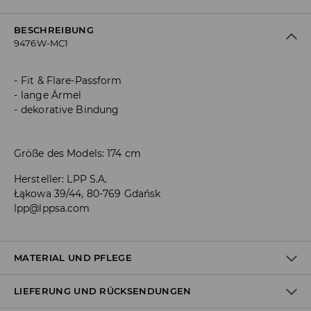
BESCHREIBUNG
9476W-MC1
Fit & Flare-Passform
lange Ärmel
dekorative Bindung
Größe des Models: 174 cm
Hersteller
:
LPP S.A.
Łąkowa 39/44, 80-769 Gdańsk
lpp@lppsa.com
MATERIAL UND PFLEGE
LIEFERUNG UND RÜCKSENDUNGEN
Material I
:
95% POLYESTER, 5% ELASTHAN