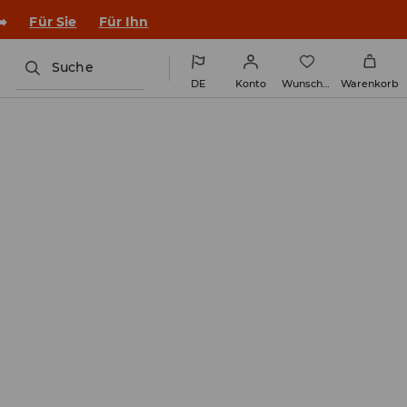
en Outfit ins Schuljahr!
Für Sie
Für Ihn
Suche
DE
Konto
Wunschliste
Warenkorb