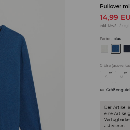
Pullover mi
14,99
E
inkl. MwSt. / zzgl
Farbe
-
blau
Größe
(ausverkau
S
M
Größenguid
Der Artikel 
eine Artikel
Verfügbarkei
aktivieren.