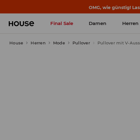
BACK TO SCHOOL
📒
Die besten Geschichten b
Final Sale
Damen
Herren
House
Herren
Mode
Pullover
Pullover mit V-Auss