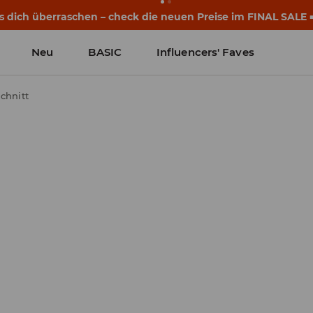
eginnen noch vor dem ersten Klingeln. Starte mit einem neu
Neu
BASIC
Influencers' Faves
chnitt