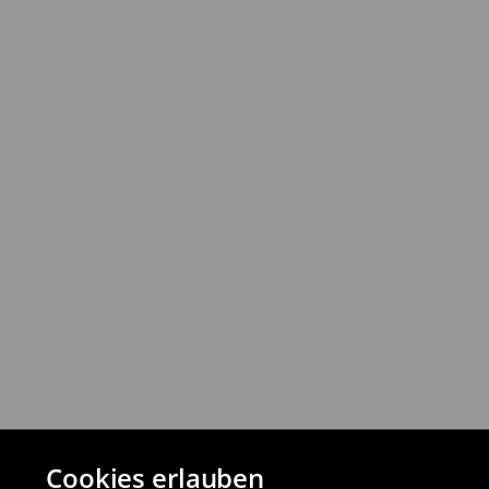
Rückgabebestimmungen
Du kannst Produkte innerhalb von 30 Ta
Rückgabemethoden zurückgeben.
⟶
Detaillierte Rückgaberichtlinien
Cookies erlauben