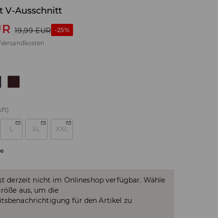
t V-Ausschnitt
UR
-25%
19,99
EUR
.
Versandkosten
ft)
L
XL
XXL
e
ist derzeit nicht im Onlineshop verfügbar. Wähle
größe aus, um die
tsbenachrichtigung für den Artikel zu