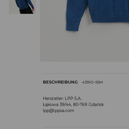
BESCHREIBUNG
4391O-55M
Hersteller
:
LPP S.A.
Łąkowa 39/44, 80-769 Gdańsk
lpp@lppsa.com