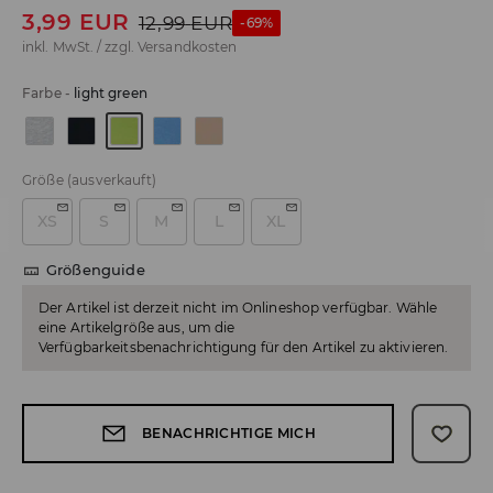
3,99
EUR
12,99
EUR
-69%
inkl. MwSt. / zzgl.
Versandkosten
Farbe
-
light green
Größe
(ausverkauft)
XS
S
M
L
XL
Größenguide
Der Artikel ist derzeit nicht im Onlineshop verfügbar. Wähle
eine Artikelgröße aus, um die
Verfügbarkeitsbenachrichtigung für den Artikel zu aktivieren.
BENACHRICHTIGE MICH