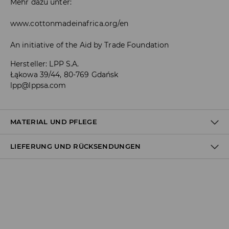
Mehr dazu unter:
www.cottonmadeinafrica.org/en
An initiative of the Aid by Trade Foundation
Hersteller
:
LPP S.A.
Łąkowa 39/44, 80-769 Gdańsk
lpp@lppsa.com
MATERIAL UND PFLEGE
LIEFERUNG UND RÜCKSENDUNGEN
Material I
:
80% BAUMWOLLE, 20% POLYESTER
MASCHINENWÄSCHE BIS MAX. 30° C
Versandbestimmungen
BLEICHEN NICHT ERLAUBT
Lieferung an Hermes PaketShop:
NICHT IM TROMMELTROCKNER TROCKNEN
3,99 EUR*
Lieferung per Hermes Kurier:
BÜGELN MIT EINER TEMPERATUR BIS MAX. 110° C - OHNE