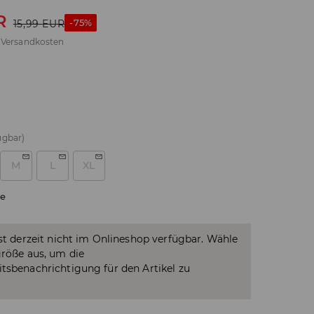
R
-75%
15,99
EUR
.
Versandkosten
ügbar)
M
L
XL
e
ist derzeit nicht im Onlineshop verfügbar. Wähle
größe aus, um die
tsbenachrichtigung für den Artikel zu