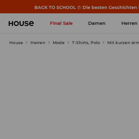
BACK TO SCHOOL
📒
Die besten Geschichten b
Final Sale
Damen
Herren
House
Herren
Mode
T-Shirts, Polo
Mit kurzen är