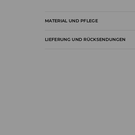
MATERIAL UND PFLEGE
100% BAUMWOLLE
LIEFERUNG UND RÜCKSENDUNGEN
Versandbestimmungen
Lieferung an Hermes PaketShop:
3,99 EUR*
Lieferung per Hermes Kurier:
4,49 EUR*
Lieferung per DHL ParcelShop:
4,49 EUR*
Lieferung per DHL Kurier:
4,99 EUR*
Die Lieferzeit beträgt 1-6 Werktage
*Der Versand ist kostenlos, wenn Deine Be
Artikel im Wert von über 55 EUR enthält.