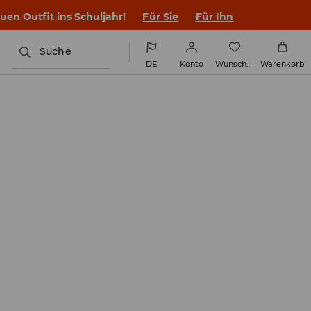
en Outfit ins Schuljahr!
Für Sie
Für Ihn
Suche
DE
Konto
Wunschliste
Warenkorb