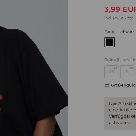
3,99
EU
inkl. MwSt. / zzgl
Farbe
-
schwarz
Größe
(bald verf
XS
S
Größenguid
Der Artikel 
eine Artikel
Verfügbarkei
aktivieren.