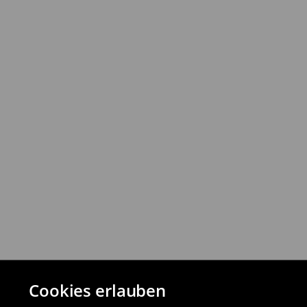
⟶
Ausführliche Informationen
Rückgabebestimmungen
Du kannst Produkte innerhalb von 30 Ta
Rückgabemethoden zurückgeben.
⟶
Detaillierte Rückgaberichtlinien
Cookies erlauben