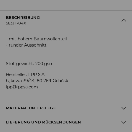
BESCHREIBUNG
583JT-04X
mit hohem Baumwollanteil
runder Ausschnitt
Stoffgewicht: 200 gsm
Hersteller
:
LPP S.A.
Łąkowa 39/44, 80-769 Gdańsk
lpp@lppsa.com
MATERIAL UND PFLEGE
LIEFERUNG UND RÜCKSENDUNGEN
ERSTER STOFF
:
95% BAUMWOLLE, 5% ELASTHAN