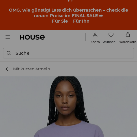
OMG, wie günstig! Lass dich überraschen – check die
neuen Preise im FINAL SALE ➡️
Für Sie
Für Ihn
Wunschliste
Konto
Warenkorb
Suche
Mit kurzen ärmeln