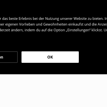
s ein gelungenes Outfit nicht nur aus Kleidung besteht.
Soba
 —
sorge unbedingt dafür, dass auch Accessoires in deinem 
brunden
.
Bei House bieten wir dir eine große Auswahl an Pr
das beste Erlebnis bei der Nutzung unserer Website zu bieten. I
en oder Stirnbänder, bis hin zu
Schmuck
, Schuhen,
bunten S
organg
FAQ
er eigenen Vorlieben und Gewohnheiten einkaufst und die Anzeig
erzeit ändern, indem du auf die Option „Einstellungen“ klickst. 
en
AGB
n ohne Faulenzen gibt es nicht!
rmation
Datenschutz
rrufen
Cookie-Richtlinie
sen wird Weihnachten auch mit Entspannung, Faulenzen und
Cookie Einstellungen
t du dir auch ein bedrucktes Pyjama zulegen, das natürlich a
sjährige „Netflix & Chill — Christmas Edition“ vorzubereit
en
OK
icke Socken besorgen.
Ist das nicht genug? Dann schau di
ilie ist es schön, nicht nur auf Fot
lte der Preis keine Rolle spielen, aber wir sind uns sicher, da
lig unnötige Gadget kann nicht mit einem nützlichen und vor
erschwenden — entscheide dich für einfache Lösungen und nu