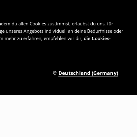
ld du dich entschieden hast, was du zu Weihnachten
Warenkorb landen, die dein Outfit für diese
odukten — von Haarschmuck, der Weihnachtskleidung
ndem du allen Cookies zustimmst, erlaubst du uns, für
ocken
und
bequemer Unterwäsche
!
Folge uns auf:
e unseres Angebots individuell an deine Bedürfnisse oder
Um mehr zu erfahren, empfehlen wir dir,
die Cookies-
 dem Nachholen von Filmen oder Büchern assoziiert —
us atmungsaktiver Baumwolle besteht
.
Um dich noch
en, solltest du dir einen weichen Bademantel,
Deutschland (Germany)
r unbedingt unsere bequemen und lässigen
os
ss die besten Geschenke die praktischen sind
. Selbst das
 allem von Herzen geschenkten Geschenk konkurrieren.
tze die Tipps, die wir speziell für dich vorbereitet