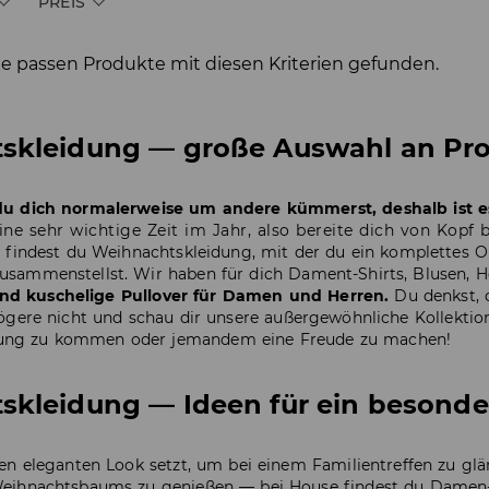
PREIS
e passen Produkte mit diesen Kriterien gefunden.
skleidung — große Auswahl an Pro
du dich normalerweise um andere kümmerst, deshalb ist e
ine sehr wichtige Zeit im Jahr, also bereite dich von Kopf
 findest du Weihnachtskleidung, mit der du ein komplettes O
usammenstellst. Wir haben für dich
Dament-Shirts
,
Blusen
,
H
nd kuschelige
Pullover
für Damen und Herren.
Du denkst, d
gere nicht und schau dir unsere außergewöhnliche Kollektion 
ng zu kommen oder jemandem eine Freude zu machen!
kleidung — Ideen für ein besonder
nen eleganten Look setzt, um bei einem Familientreffen zu glä
Weihnachtsbaums zu genießen — bei House findest du Damen