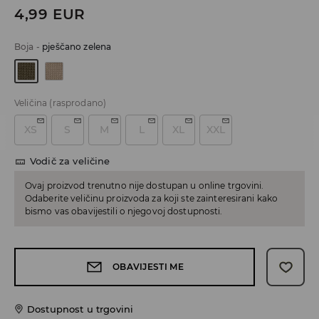
4,99
EUR
Boja
-
pješčano zelena
Veličina
(rasprodano)
XS
S
M
L
XL
XXL
Vodič za veličine
Ovaj proizvod trenutno nije dostupan u online trgovini.
Odaberite veličinu proizvoda za koji ste zainteresirani kako
bismo vas obavijestili o njegovoj dostupnosti.
OBAVIJESTI ME
Dostupnost u trgovini