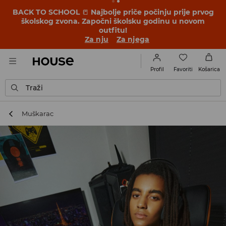
BACK TO SCHOOL
📒
Najbolje priče počinju prije prvog
školskog zvona. Započni školsku godinu u novom
outfitu!
Za nju
Za njega
Favoriti
Profil
Košarica
Traži
Muškarac