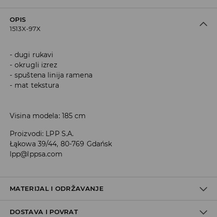
OPIS
1513X-97X
dugi rukavi
okrugli izrez
spuštena linija ramena
mat tekstura
Visina modela: 185 cm
Proizvodi
:
LPP S.A.
Łąkowa 39/44, 80-769 Gdańsk
lpp@lppsa.com
MATERIJAL I ODRŽAVANJE
DOSTAVA I POVRAT
Materijal I
:
100% AKRILNO VLAKNO