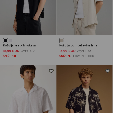
Košulja kratkih rukava
Košulja od mješavine lana
15,99 EUR
15,99 EUR
22,99 EUR
22,99 EUR
SNIŽENJE
SNIŽENJE
LOW IN STOCK