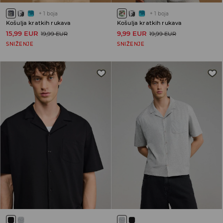
+
1
boja
+
1
boja
Košulja kratkih rukava
Košulja kratkih rukava
15,99 EUR
9,99 EUR
19,99 EUR
19,99 EUR
SNIŽENJE
SNIŽENJE