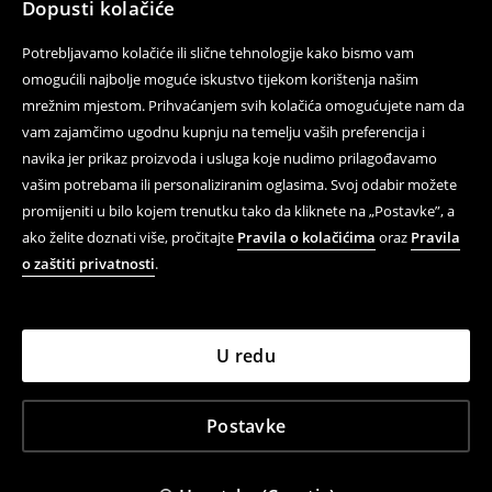
Dopusti kolačiće
Potrebljavamo kolačiće ili slične tehnologije kako bismo vam
Prati nas
omogućili najbolje moguće iskustvo tijekom korištenja našim
mrežnim mjestom. Prihvaćanjem svih kolačića omogućujete nam da
vam zajamčimo ugodnu kupnju na temelju vaših preferencija i
navika jer prikaz proizvoda i usluga koje nudimo prilagođavamo
Pomoć i kontakt
vašim potrebama ili personaliziranim oglasima. Svoj odabir možete
On-line kupovina
promijeniti u bilo kojem trenutku tako da kliknete na „Postavke”, a
ako želite doznati više, pročitajte
Pravila o kolačićima
oraz
Pravila
Propisi i Pravila privatnosti
o zaštiti privatnosti
.
Pravna pitanja
LPP
U redu
Postavke
LPP Croatia d.o.o., Avenija Dubrovnik 16, 10160 Zagreb,
Hrvatska, HR46556562723
House ©
2026
Sva prava pridržana