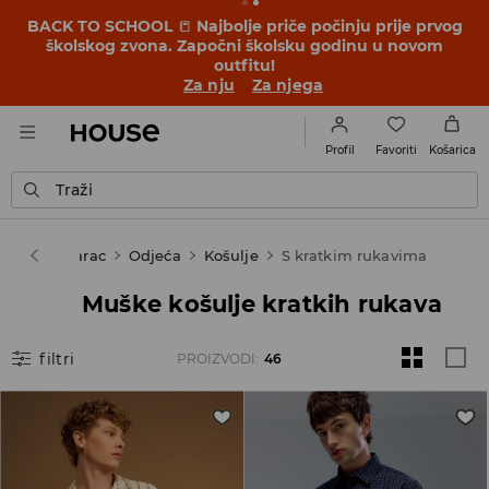
BACK TO SCHOOL
📒
Najbolje priče počinju prije prvog
školskog zvona. Započni školsku godinu u novom
outfitu!
Za nju
Za njega
Favoriti
Profil
Košarica
Traži
se
Muškarac
Odjeća
Košulje
S kratkim rukavima
Muške košulje kratkih rukava
filtri
PROIZVODI
:
46