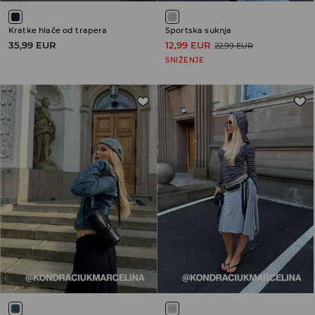
Kratke hlače od trapera
Sportska suknja
35,99 EUR
12,99 EUR
22,99 EUR
SNIŽENJE