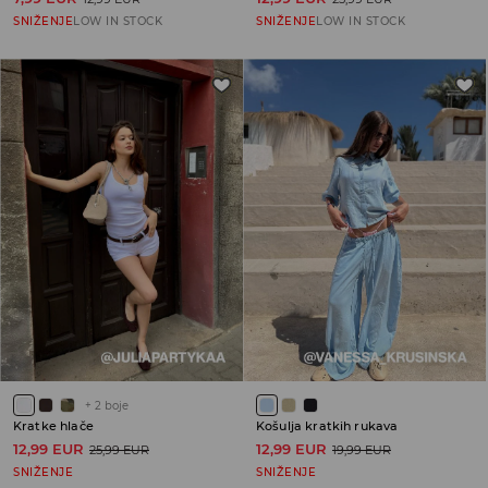
SNIŽENJE
LOW IN STOCK
SNIŽENJE
LOW IN STOCK
+
2
boje
Kratke hlače
Košulja kratkih rukava
12,99 EUR
12,99 EUR
25,99 EUR
19,99 EUR
SNIŽENJE
SNIŽENJE