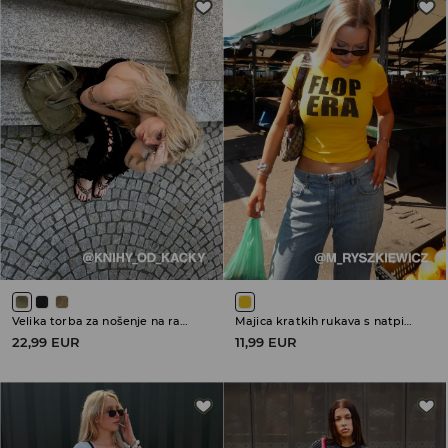
Velika torba za nošenje na ramenu
Majica kratkih rukava s natpisom
22,99 EUR
11,99 EUR