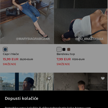
Capri hlače
Bandeau top
15,99 EUR
7,99 EUR
35,99 EUR
17,99 EUR
SNIŽENJE
SNIŽENJE
Dopusti kolačiće