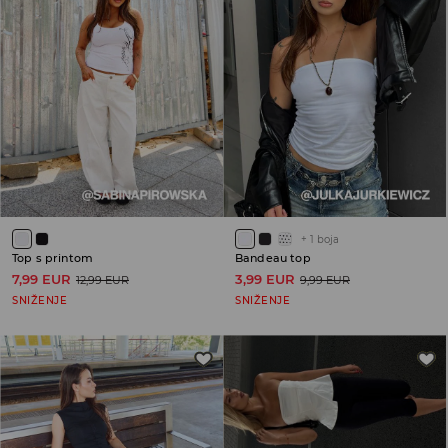
+
1
boja
Top s printom
Bandeau top
7,99 EUR
3,99 EUR
12,99 EUR
9,99 EUR
SNIŽENJE
SNIŽENJE