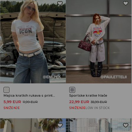
Majica kratkih rukava s printom
Sportske kratke hlače
5,99 EUR
22,99 EUR
11,99 EUR
35,99 EUR
SNIŽENJE
SNIŽENJE
LOW IN STOCK