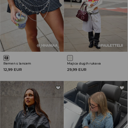
Remen s lancem
Majica dugih rukava
12,99 EUR
29,99 EUR