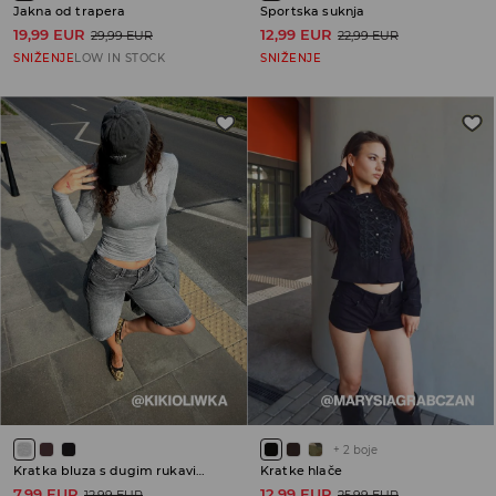
Jakna od trapera
Sportska suknja
19,99 EUR
12,99 EUR
29,99 EUR
22,99 EUR
SNIŽENJE
LOW IN STOCK
SNIŽENJE
+
2
boje
Kratka bluza s dugim rukavima
Kratke hlače
7,99 EUR
12,99 EUR
12,99 EUR
25,99 EUR