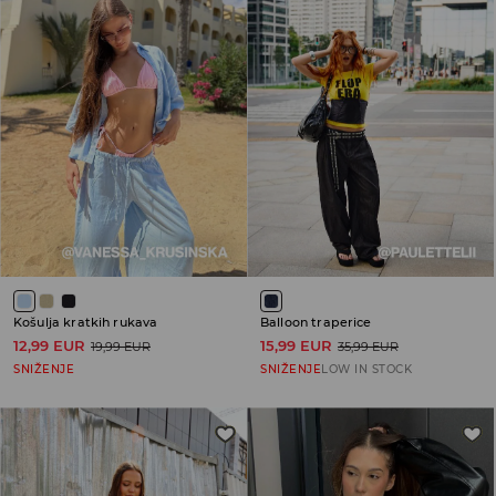
Košulja kratkih rukava
Balloon traperice
12,99 EUR
15,99 EUR
19,99 EUR
35,99 EUR
SNIŽENJE
SNIŽENJE
LOW IN STOCK