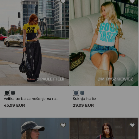
Velika torba za nošenje na ramenu
Suknja-hlače
45,99 EUR
29,99 EUR