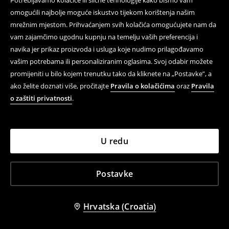
Potrebljavamo kolačiće ili slične tehnologije kako bismo vam
omogućili najbolje moguće iskustvo tijekom korištenja našim
mrežnim mjestom. Prihvaćanjem svih kolačića omogućujete nam da
vam zajamčimo ugodnu kupnju na temelju vaših preferencija i
navika jer prikaz proizvoda i usluga koje nudimo prilagođavamo
vašim potrebama ili personaliziranim oglasima. Svoj odabir možete
promijeniti u bilo kojem trenutku tako da kliknete na „Postavke”, a
ako želite doznati više, pročitajte
Pravila o kolačićima
oraz
Pravila
o zaštiti privatnosti
.
Majica kratkih rukava s printom
Carrot hlače
5,99 EUR
7,99 EUR
17,99 EUR
25,99 EUR
SNIŽENJE
LOW IN STOCK
SNIŽENJE
U redu
Postavke
Hrvatska (Croatia)