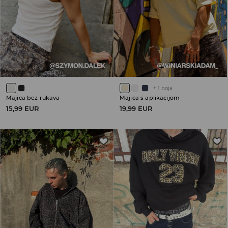
+
1
boja
Majica bez rukava
Majica s aplikacijom
15,99 EUR
19,99 EUR