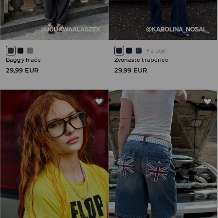
+
2
boje
Baggy hlače
Zvonaste traperice
29,99 EUR
29,99 EUR