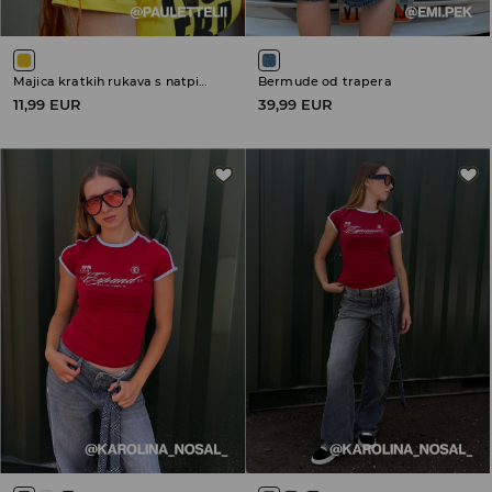
Majica kratkih rukava s natpisom
Bermude od trapera
11,99 EUR
39,99 EUR