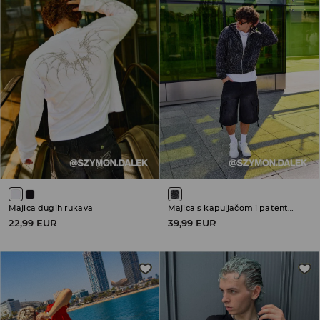
Majica dugih rukava
Majica s kapuljačom i patentnim zatvaračem
22,99 EUR
39,99 EUR