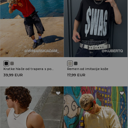
Kratke hlače od trapera s pohabanim porubima
Remen od imitacije kože
39,99 EUR
17,99 EUR