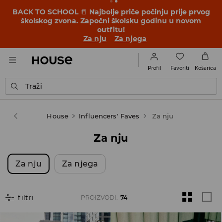
OMG, kako povoljno! Dopusti da te iznenadimo –
provjeri nove cijene u akciji ZAVRŠNO SNIŽENJE ➡️
Za nju
Za njega
Favoriti
Profil
Košarica
Traži
House
Influencers' Faves
Za nju
Za nju
Za nju
Za njega
filtri
PROIZVODI
:
74