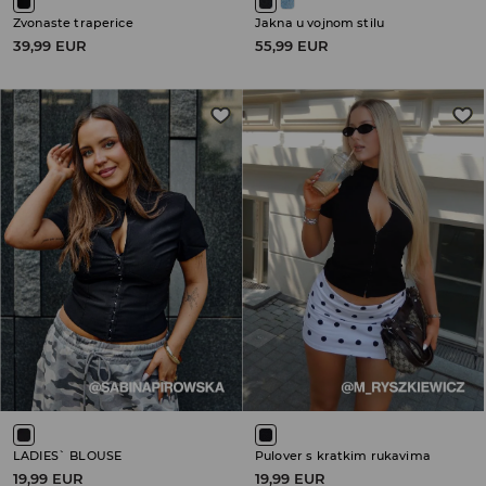
Zvonaste traperice
Jakna u vojnom stilu
39,99 EUR
55,99 EUR
LADIES` BLOUSE
Pulover s kratkim rukavima
19,99 EUR
19,99 EUR