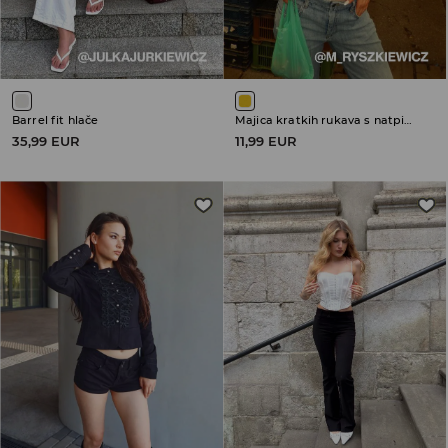
Barrel fit hlače
Majica kratkih rukava s natpisom
35,99 EUR
11,99 EUR