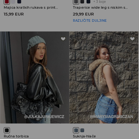
+
3
boje
Majica kratkih rukava s printom
Traperice wide leg s niskim strukom
15,99 EUR
29,99 EUR
RAZLIČITE DULJINE
Ručna torbica
Suknja-hlače