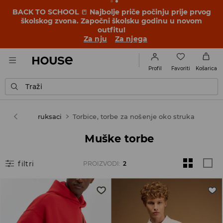
BACK TO SCHOOL
📒
Najbolje priče počinju prije prvog
školskog zvona. Započni školsku godinu u novom
outfitu!
Za nju
Za njega
Favoriti
Profil
Košarica
Traži
ci
Torbe, ruksaci
Torbice, torbe za nošenje oko struka
Muške torbe
filtri
PROIZVODI
:
2