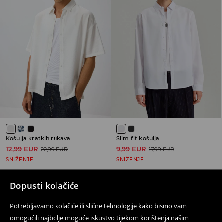
Košulja kratkih rukava
Slim fit košulja
12,99 EUR
9,99 EUR
22,99 EUR
17,99 EUR
SNIŽENJE
SNIŽENJE
Dopusti kolačiće
Potrebljavamo kolačiće ili slične tehnologije kako bismo vam
Prati nas
omogućili najbolje moguće iskustvo tijekom korištenja našim