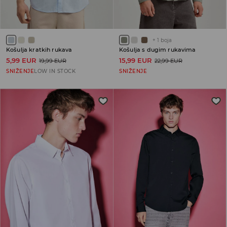
+
1
boja
Košulja kratkih rukava
Košulja s dugim rukavima
5,99 EUR
15,99 EUR
19,99 EUR
22,99 EUR
SNIŽENJE
LOW IN STOCK
SNIŽENJE