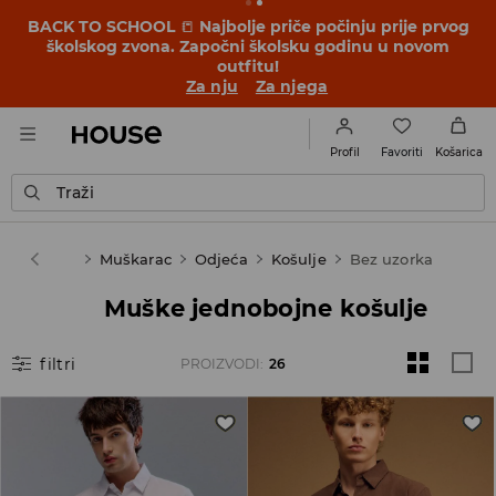
BACK TO SCHOOL
📒
Najbolje priče počinju prije prvog
školskog zvona. Započni školsku godinu u novom
outfitu!
Za nju
Za njega
Favoriti
Profil
Košarica
Traži
House
Muškarac
Odjeća
Košulje
Bez uzorka
Muške jednobojne košulje
filtri
PROIZVODI
:
26