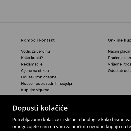
Pomoć i kontakt
On-line ku
Vodič za veličinu
Načini plaćan
Kako kupiti?
Praćenje na
Reklamacije
Vrijeme i tro
Cijene na etiketi
Odustati od 
House Omnichannel
House - popis radnih nedjelja
Kupujte sigurno!
Dopusti kolačiće
Pravna pitanja
LPP
Potrebljavamo kolačiće ili slične tehnologije kako bismo 
Povrat u E-trgovini
O nama
omogućujete nam da vam zajamčimo ugodnu kupnju na temelj
Izjava o odustajanju od Ugovora na daljinu
Karijera