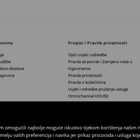
povina
Propisi i Pravila privatnosti
ja
Opći uvjeti i odredbe
rudžbe
Pravila za povrat i Zamjenu robe u
škovi dostave
trgovinama
ugovora
Pravila privatnosti
Pravila o kolačićima
Uvjeti i odredbe pružanja usluge
Omnichannel HOUSE
Upravljanje kolačićima
vam omogućili najbolje moguće iskustvo tijekom korištenja našim
u vaših preferencija i navika jer prikaz proizvoda i usluga k