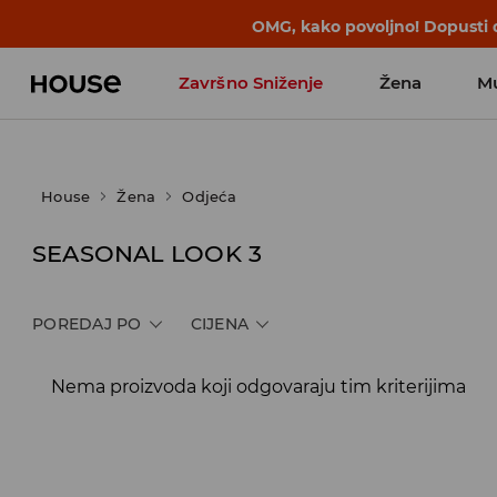
OMG, kako povoljno! Dopusti d
Završno Sniženje
Žena
M
House
Žena
Odjeća
SEASONAL LOOK 3
POREDAJ PO
CIJENA
Nema proizvoda koji odgovaraju tim kriterijima