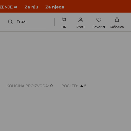
ŽENJE ➡️
Za nju
Za njega
Traži
HR
Profil
Favoriti
Košarica
KOLIČINA PROIZVODA
:
0
POGLED
:
4
5