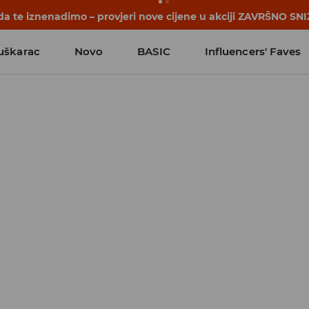
a te iznenadimo – provjeri nove cijene u akciji ZAVRŠNO SNI
uškarac
Novo
BASIC
Influencers' Faves