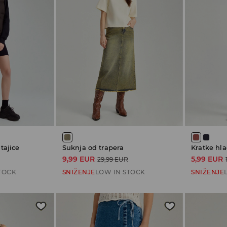
 tajice
Suknja od trapera
Kratke hla
9,99 EUR
5,99 EUR
29,99 EUR
TOCK
SNIŽENJE
LOW IN STOCK
SNIŽENJE