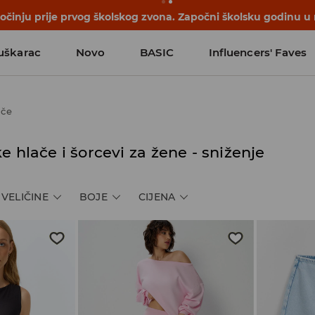
počinju prije prvog školskog zvona. Započni školsku godinu u
uškarac
Novo
BASIC
Influencers' Faves
ače
e hlače i šorcevi za žene - sniženje
VELIČINE
BOJE
CIJENA