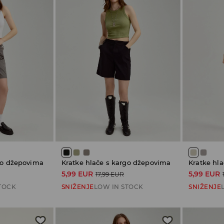
go džepovima
Kratke hlače s kargo džepovima
Kratke hla
5,99 EUR
5,99 EUR
17,99 EUR
TOCK
SNIŽENJE
LOW IN STOCK
SNIŽENJE