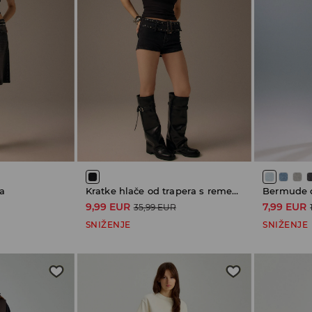
a
Kratke hlače od trapera s remenom
Bermude o
9,99 EUR
7,99 EUR
35,99 EUR
SNIŽENJE
SNIŽENJE