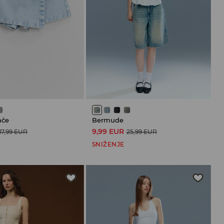
ače
Bermude
9,99 EUR
17,99 EUR
25,99 EUR
SNIŽENJE