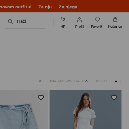
 novom outfitu!
Za nju
Za njega
Traži
HR
Profil
Favoriti
Košarica
KOLIČINA PROIZVODA
:
153
POGLED
:
4
5