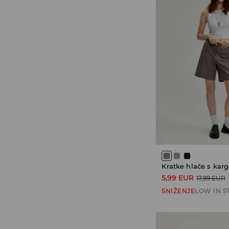
Kratke hlače s kar
5,99 EUR
17,99 EUR
SNIŽENJE
LOW IN S