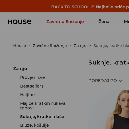
BACK TO SCHOOL
📒
Najbolje priče 
Završno Sniženje
Žena
M
House
Završno Sniženje
Za nju
Suknje, kratke hl
Suknje, kratk
Za nju
Provjeri sve
POREDAJ PO
Bestsellers
Haljine
Majice kratkih rukava,
topovi
Suknje, kratke hlače
Bluze, košulje