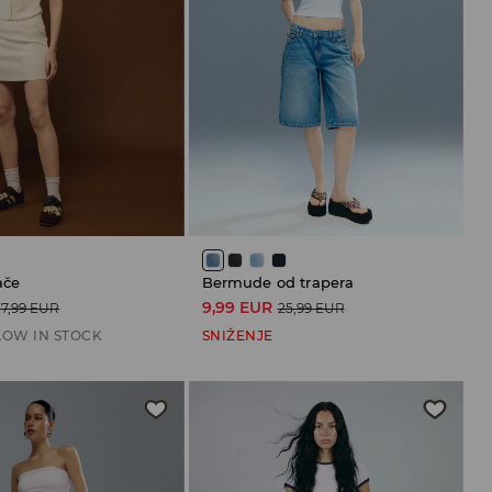
ače
Bermude od trapera
9,99 EUR
17,99 EUR
25,99 EUR
LOW IN STOCK
SNIŽENJE