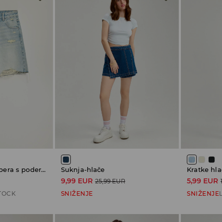
Kratke hlače od trapera s poderotinama
Suknja-hlače
Kratke hla
9,99 EUR
5,99 EUR
25,99 EUR
TOCK
SNIŽENJE
SNIŽENJE