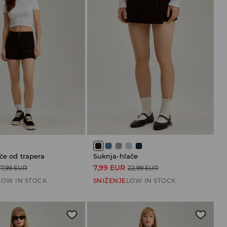
če od trapera
Suknja-hlače
7,99 EUR
17,99 EUR
22,99 EUR
LOW IN STOCK
SNIŽENJE
LOW IN STOCK