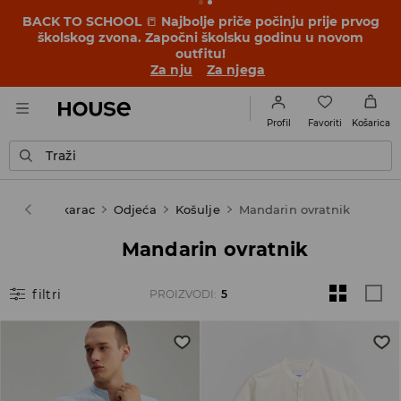
BACK TO SCHOOL
📒
Najbolje priče počinju prije prvog
školskog zvona. Započni školsku godinu u novom
outfitu!
Za nju
Za njega
Favoriti
Profil
Košarica
Traži
use
Muškarac
Odjeća
Košulje
Mandarin ovratnik
Mandarin ovratnik
filtri
PROIZVODI
:
5