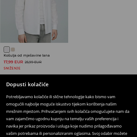
Košulja od mješavine lana
17,99 EUR
25,99 EUR
SNIŽENJE
Dopusti kolačiće
Potrebljavamo kolačiće ili slične tehnologije kako bismo vam
Prati nas
omogućili najbolje moguće iskustvo tijekom korištenja našim
mrežnim mjestom. Prihvaćanjem svih kolačića omogućujete nam da
vam zajamčimo ugodnu kupnju na temelju vaših preferencija i
navika jer prikaz proizvoda i usluga koje nudimo prilagođavamo
Pomoć i kontakt
vašim potrebama ili personaliziranim oglasima. Svoj odabir možete