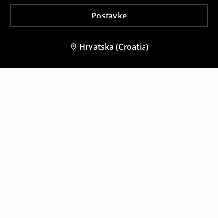
Postavke
Hrvatska (Croatia)
Drugi kupci su također odabrali