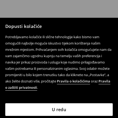
Dopusti kolačiće
Potrebljavamo kolačiće ili slične tehnologije kako bismo vam
omogućili najbolje moguće iskustvo tijekom korištenja našim
mrežnim mjestom. Prihvaćanjem svih kolačića omogućujete nam da
vam zajamčimo ugodnu kupnju na temelju vaših preferencija i
navika jer prikaz proizvoda i usluga koje nudimo prilagođavamo
vašim potrebama ili personaliziranim oglasima. Svoj odabir možete
promijeniti u bilo kojem trenutku tako da kliknete na „Postavke”, a
ako želite doznati više, pročitajte
Pravila o kolačićima
oraz
Pravila
o zaštiti privatnosti
.
U redu