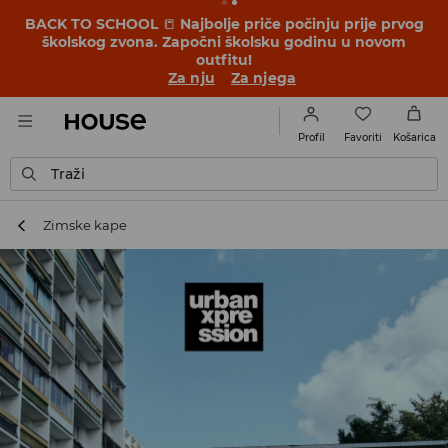
BACK TO SCHOOL
📒
Najbolje priče počinju prije prvog
školskog zvona. Započni školsku godinu u novom
outfitu!
Za nju
Za njega
Favoriti
Profil
Košarica
Traži
Zimske kape