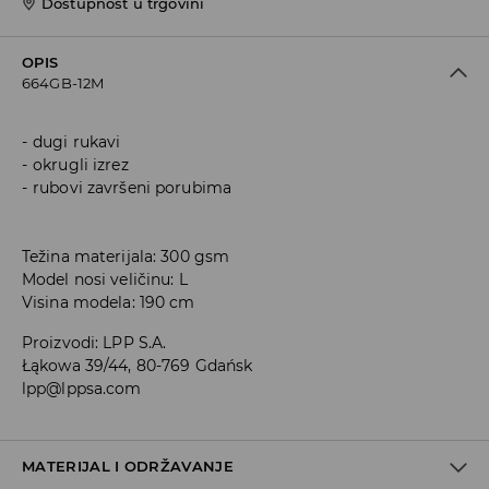
Dostupnost u trgovini
OPIS
664GB-12M
dugi rukavi
okrugli izrez
rubovi završeni porubima
Težina materijala: 300 gsm
Model nosi veličinu: L
Visina modela: 190 cm
Proizvodi
:
LPP S.A.
Łąkowa 39/44, 80-769 Gdańsk
lpp@lppsa.com
MATERIJAL I ODRŽAVANJE