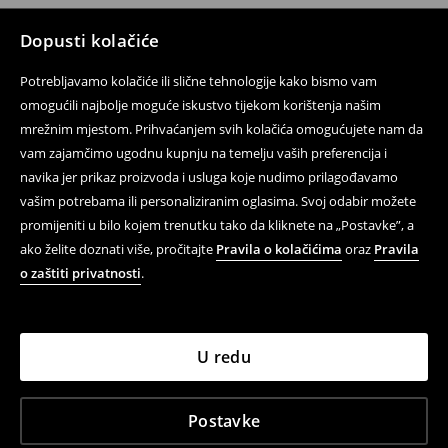
Dopusti kolačiće
Potrebljavamo kolačiće ili slične tehnologije kako bismo vam
omogućili najbolje moguće iskustvo tijekom korištenja našim
mrežnim mjestom. Prihvaćanjem svih kolačića omogućujete nam da
vam zajamčimo ugodnu kupnju na temelju vaših preferencija i
navika jer prikaz proizvoda i usluga koje nudimo prilagođavamo
vašim potrebama ili personaliziranim oglasima. Svoj odabir možete
promijeniti u bilo kojem trenutku tako da kliknete na „Postavke”, a
ako želite doznati više, pročitajte
Pravila o kolačićima
oraz
Pravila
o zaštiti privatnosti
.
U redu
Postavke