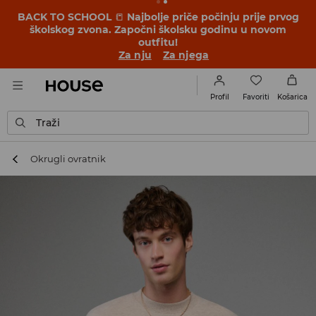
BACK TO SCHOOL
📒
Najbolje priče počinju prije prvog
školskog zvona. Započni školsku godinu u novom
outfitu!
Za nju
Za njega
Favoriti
Profil
Košarica
Traži
Okrugli ovratnik