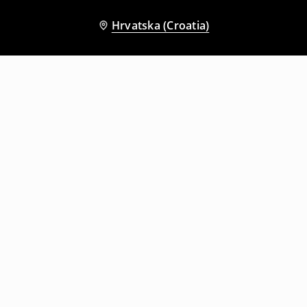
Hrvatska (Croatia)
Drugi kupci su također odabrali