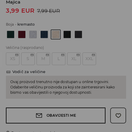
Majica
3,99
EUR
7,99
EUR
Boja
-
kremasto
Veličina
(rasprodano)
XS
S
M
L
XL
XXL
Vodič za veličine
Ovaj proizvod trenutno nije dostupan u online trgovini.
Odaberite veličinu proizvoda za koji ste zainteresirani kako
bismo vas obavijestili o njegovoj dostupnosti.
OBAVIJESTI ME