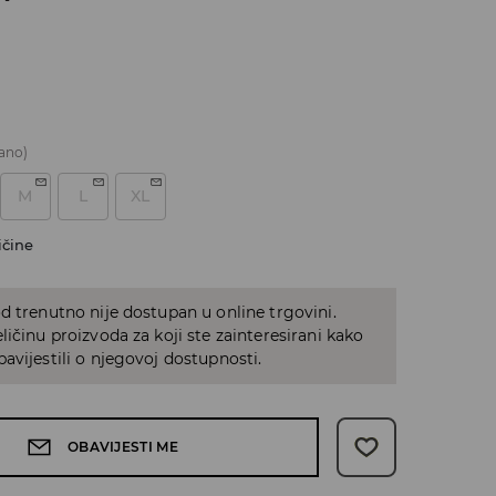
ano)
M
L
XL
ičine
d trenutno nije dostupan u online trgovini.
ličinu proizvoda za koji ste zainteresirani kako
avijestili o njegovoj dostupnosti.
OBAVIJESTI ME