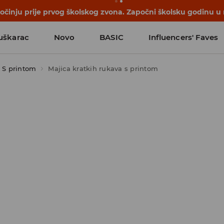
počinju prije prvog školskog zvona. Započni školsku godinu u
uškarac
Novo
BASIC
Influencers' Faves
S printom
Majica kratkih rukava s printom