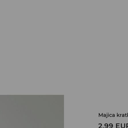
Majica krat
2,99
EU