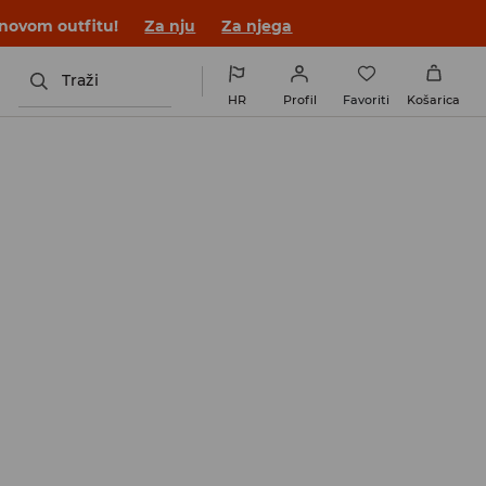
 novom outfitu!
Za nju
Za njega
Traži
HR
Profil
Favoriti
Košarica