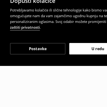
Dopusti kolačiće
Potrebljavamo kolačiće ili slične tehnologije kako bismo 
omogućujete nam da vam zajamčimo ugodnu kupnju na temelj
personaliziranim oglasima. Svoj odabir možete promijeniti u
zaštiti privatnosti
.
Postavke
U redu