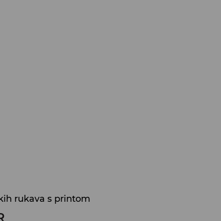
kih rukava s printom
R