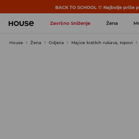
BACK TO SCHOOL
📒
Najbolje priče 
Završno Sniženje
Žena
M
House
Žena
Odjeća
Majice kratkih rukava, topovi