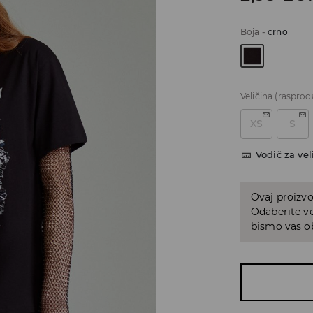
Boja
-
crno
Veličina
(rasprod
XS
S
Vodič za vel
Ovaj proizvo
Odaberite ve
bismo vas ob