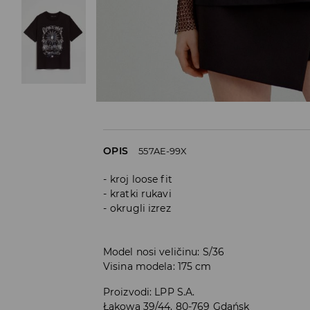
OPIS
557AE-99X
kroj loose fit
kratki rukavi
okrugli izrez
Model nosi veličinu: S/36
Visina modela: 175 cm
Proizvodi
:
LPP S.A.
Łąkowa 39/44, 80-769 Gdańsk