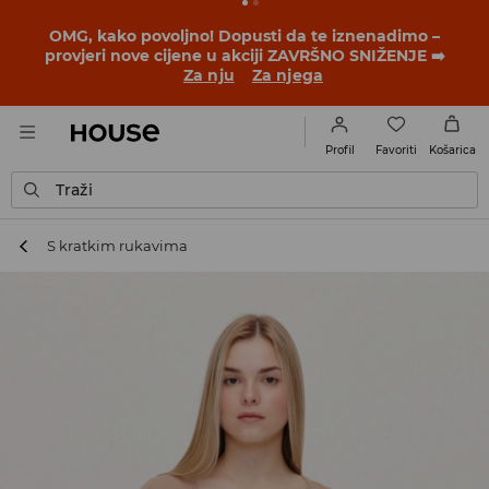
OMG, kako povoljno! Dopusti da te iznenadimo –
provjeri nove cijene u akciji ZAVRŠNO SNIŽENJE ➡️
Za nju
Za njega
Favoriti
Profil
Košarica
Traži
S kratkim rukavima