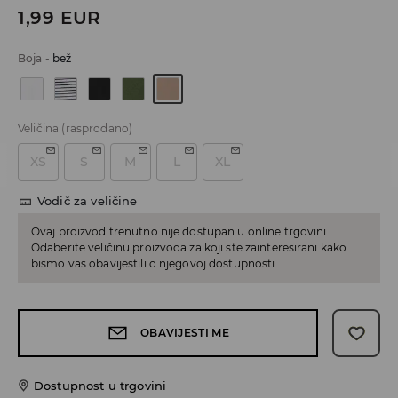
1,99
EUR
Boja
-
bež
Veličina
(rasprodano)
XS
S
M
L
XL
Vodič za veličine
Ovaj proizvod trenutno nije dostupan u online trgovini.
Odaberite veličinu proizvoda za koji ste zainteresirani kako
bismo vas obavijestili o njegovoj dostupnosti.
OBAVIJESTI ME
Dostupnost u trgovini