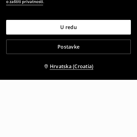
o zaštiti privatnosti
.
U redu
Postavke
Hrvatska (Croatia)