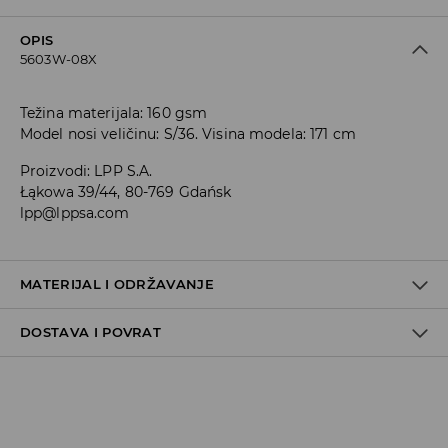
OPIS
5603W-08X
Težina materijala: 160 gsm
Model nosi veličinu: S/36. Visina modela: 171 cm
Proizvodi
:
LPP S.A.
Łąkowa 39/44, 80-769 Gdańsk
lpp@lppsa.com
MATERIJAL I ODRŽAVANJE
DOSTAVA I POVRAT
Materijal I
:
100% PAMUK
MAKSIMALNA TEMPERATURA PRANJA 30° C, OPREZNI
Uvjeti dostave
POSTUPAK
ZABRANJENO BIJELJENJE
Zbog velikog broja narudžbi je trenutno rok za dostavu