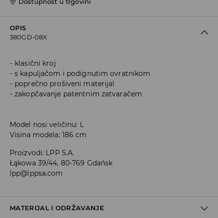
Dostupnost u trgovini
OPIS
380GD-08X
klasični kroj
s kapuljačom i podignutim ovratnikom
poprečno prošiveni materijal
zakopčavanje patentnim zatvaračem
Model nosi veličinu: L
Visina modela: 186 cm
Proizvodi
:
LPP S.A.
Łąkowa 39/44, 80-769 Gdańsk
lpp@lppsa.com
MATERIJAL I ODRŽAVANJE