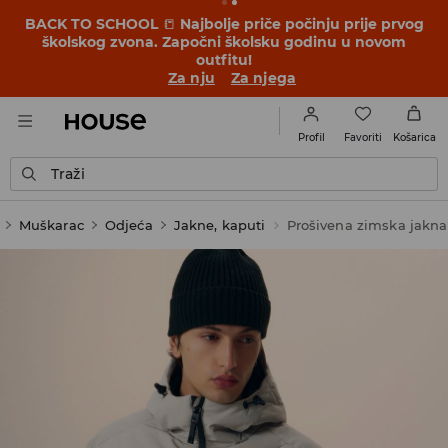
BACK TO SCHOOL
📒
Najbolje priče počinju prije prvog
školskog zvona. Započni školsku godinu u novom
outfitu!
Za nju
Za njega
Favoriti
Profil
Košarica
Traži
Muškarac
Odjeća
Jakne, kaputi
Prošivena zimska jakna