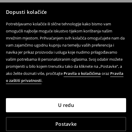
Dopusti kolačiće
Potrebljavamo kolačiće ili slične tehnologije kako bismo vam
omogućili najbolje moguće iskustvo tijekom korištenja našim
mrežnim mjestom. Prihvaćanjem svih kolačića omogućujete nam da
vam zajamčimo ugodnu kupnju na temelju vaših preferencija i
navika jer prikaz proizvoda i usluga koje nudimo prilagođavamo
vašim potrebama ili personaliziranim oglasima. Svoj odabir možete
promijeniti u bilo kojem trenutku tako da kliknete na „Postavke”, a
ako želite doznati više, pročitajte
Pravila o kolačićima
oraz
Pravila
o zaštiti privatnosti
.
U redu
Postavke