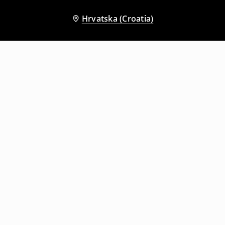
Hrvatska (Croatia)
Drugi kupci su također odabrali