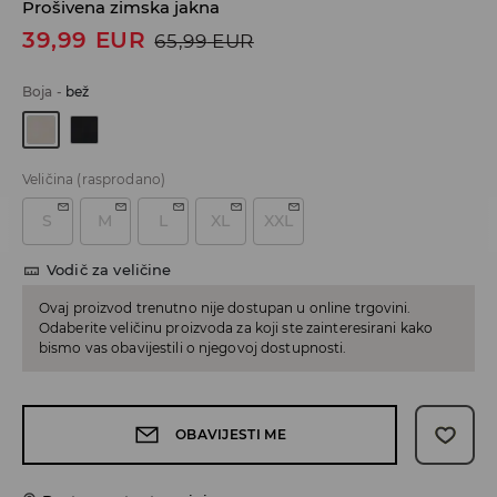
Prošivena zimska jakna
39,99
EUR
65,99
EUR
Boja
-
bež
Veličina
(rasprodano)
S
M
L
XL
XXL
Vodič za veličine
Ovaj proizvod trenutno nije dostupan u online trgovini.
Odaberite veličinu proizvoda za koji ste zainteresirani kako
bismo vas obavijestili o njegovoj dostupnosti.
OBAVIJESTI ME