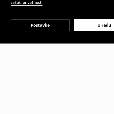
zaštiti privatnosti
.
Postavke
U redu
Drugi kupci su također