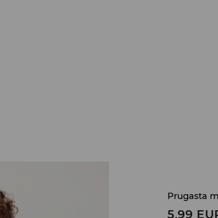
Prugasta m
5,99
EU