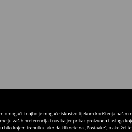
esplatno.
 biti vraćeni u roku od 30 dana
 u izvornom stanju, imati sve
ragove nošenja.
sebrand prodavaonici u
stupnog na našim stranicama,
vrata.
vam omogućili najbolje moguće iskustvo tijekom korištenja našim
u vaših preferencija i navika jer prikaz proizvoda i usluga k
 bilo kojem trenutku tako da kliknete na „Postavke”, a ako želite 