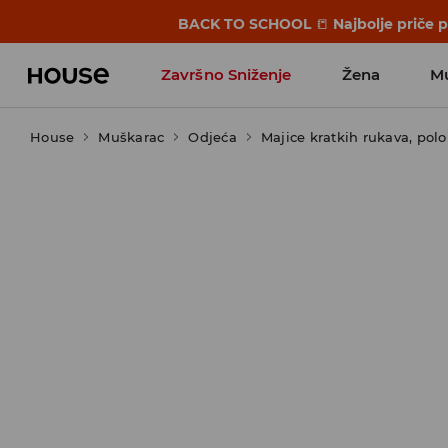
BACK TO SCHOOL
📒
Najbolje priče 
Završno Sniženje
Žena
M
House
Muškarac
Odjeća
Majice kratkih rukava, polo