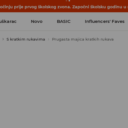
počinju prije prvog školskog zvona. Započni školsku godinu u
uškarac
Novo
BASIC
Influencers' Faves
S kratkim rukavima
Prugasta majica kratkih rukava