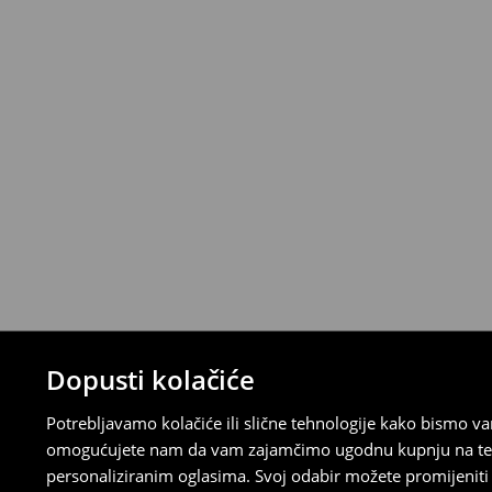
Narudžbe od 46 EUR i više isporučuju se b
⟶
Metode dostave
Uvjeti povrata
Proizvodi kupljeni u online trgovini mogu
od datuma isporuke. Proizvodi moraju biti
etikete, biti neoštećeni i ne smiju imati t
Povrat možete napraviti u bilo kojoj Hou
Republici Hrvatskoj ili putem obrasca do
gdje ćete odabrati metodu besplatnog po
⟶
Povrat i izmjene u E-Trgovini
Dopusti kolačiće
Potrebljavamo kolačiće ili slične tehnologije kako bismo 
omogućujete nam da vam zajamčimo ugodnu kupnju na temelj
personaliziranim oglasima. Svoj odabir možete promijeniti u