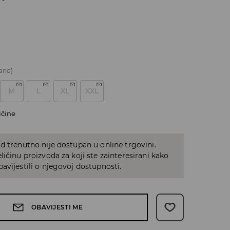
ano)
M
L
XL
XXL
ičine
d trenutno nije dostupan u online trgovini.
ličinu proizvoda za koji ste zainteresirani kako
avijestili o njegovoj dostupnosti.
OBAVIJESTI ME