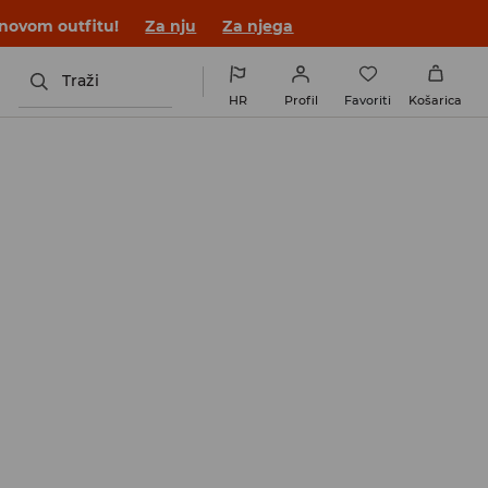
 novom outfitu!
Za nju
Za njega
Traži
HR
Profil
Favoriti
Košarica