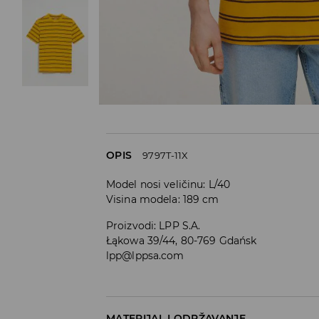
OPIS
9797T-11X
Model nosi veličinu: L/40
Visina modela: 189 cm
Proizvodi
:
LPP S.A.
Łąkowa 39/44, 80-769 Gdańsk
lpp@lppsa.com
MATERIJAL I ODRŽAVANJE