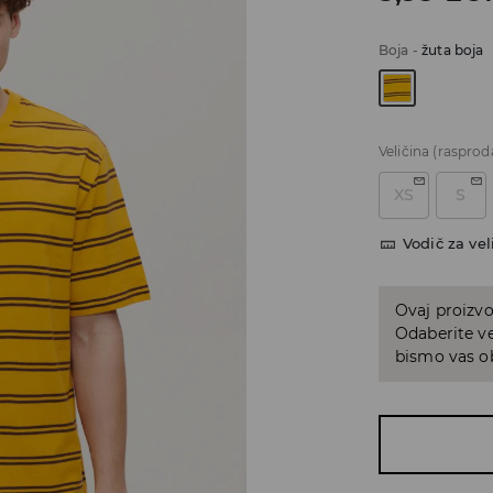
Boja
-
žuta boja
Veličina
(rasprod
XS
S
Vodič za vel
Ovaj proizvo
Odaberite ve
bismo vas ob