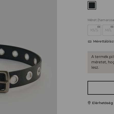
Méret
(hamarosa
XS/S
M/L
Mérettábláz
A termék pi
méretet, hog
lesz.
Elérhetőség