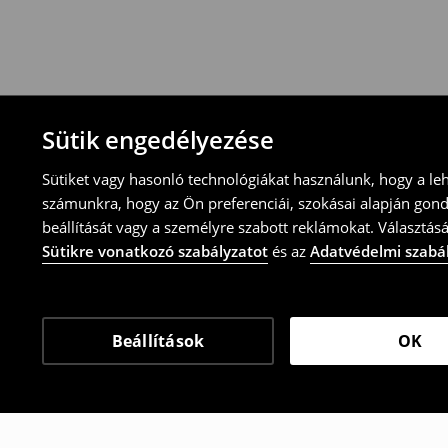
-online üzleten keresztül
-töltsd ki az online visszaküldési nyomtat
⟶
További tudnivalók
Sütik engedélyezése
Sütiket vagy hasonló technológiákat használunk, hogy a le
számunkra, hogy az Ön preferenciái, szokásai alapján gon
beállítását vagy a személyre szabott reklámokat. Választásá
Sütikre vonatkozó szabályzatot
és az
Adatvédelmi szabá
Beállítások
OK