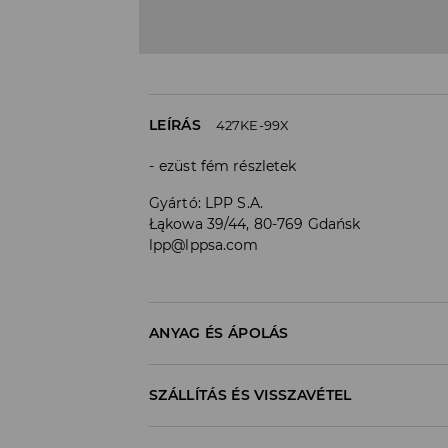
LEÍRÁS
427KE-99X
ezüst fém részletek
Gyártó
:
LPP S.A.
Łąkowa 39/44, 80-769 Gdańsk
lpp@lppsa.com
ANYAG ÉS ÁPOLÁS
ELSŐ CIKK
:
100% BŐR
SZÁLLÍTÁS ÉS VISSZAVÉTEL
Szállítási irányelvek