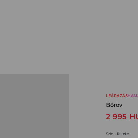
LEÁRAZÁS
HAM
Bőröv
2 995
H
Szín
-
fekete