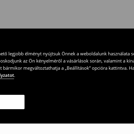
ványt és küld vissza a terméket
hető legjobb élményt nyújtsuk Önnek a weboldalunk használata so
doskodjunk az Ön kényelméről a vásárlások során, valamint a kín
t bármikor megváltoztathatja a „Beállítások” opcióra kattintva. H
lyzatot
.