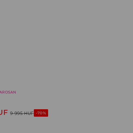
AROSAN
UF
-70%
9 995
HUF