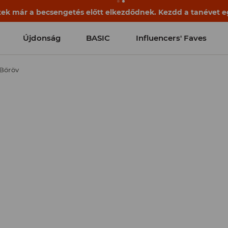
ek már a becsengetés előtt elkezdődnek. Kezdd a tanévet egy
Újdonság
BASIC
Influencers' Faves
Bőröv