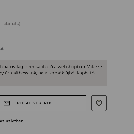
n elérhető)
at
llanatnyilag nem kapható a webshopban. Válassz
y értesíthessünk, ha a termék újból kapható
ÉRTESÍTÉST KÉREK
 az üzletben