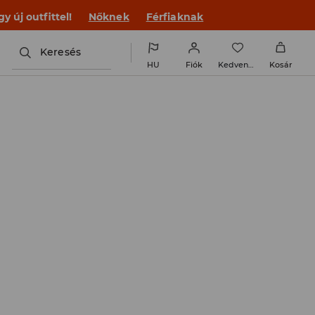
 új outfittel!
Nőknek
Férfiaknak
Keresés
HU
Fiók
Kedvencek
Kosár