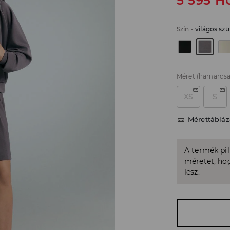
5 595
H
Szín
-
világos szü
Méret
(hamarosa
XS
S
Mérettábláz
A termék pi
méretet, hog
lesz.