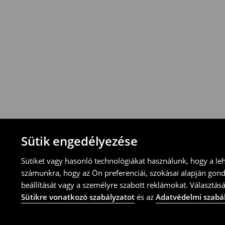
-Magyarországon bármelyik House üzletbe
blokkal/számlával
-online üzleten keresztül
-töltsd ki az online visszaküldési nyomtat
⟶
További tudnivalók
Sütik engedélyezése
Sütiket vagy hasonló technológiákat használunk, hogy a le
számunkra, hogy az Ön preferenciái, szokásai alapján gon
beállítását vagy a személyre szabott reklámokat. Választásá
Sütikre vonatkozó szabályzatot
és az
Adatvédelmi szabá