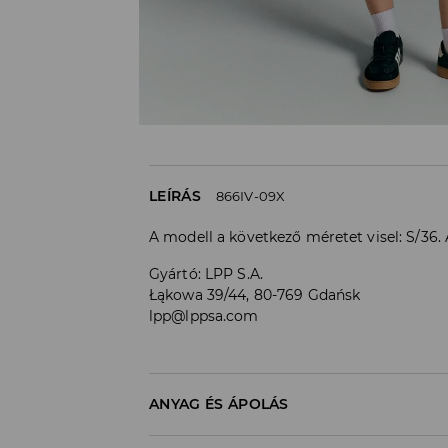
LEÍRÁS
866IV-09X
A modell a következő méretet visel: S/36
Gyártó
:
LPP S.A.
Łąkowa 39/44, 80-769 Gdańsk
lpp@lppsa.com
ANYAG ÉS ÁPOLÁS