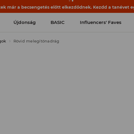
ek már a becsengetés előtt elkezdődnek. Kezdd a tanévet egy
Újdonság
BASIC
Influencers' Faves
gok
Rövid melegítőnadrág