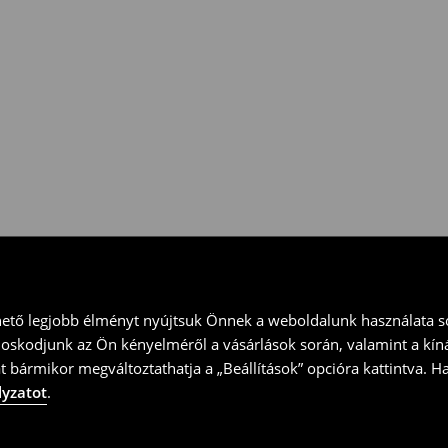
 vidd vissza a terméket
ványt és küld vissza a terméket
hető legjobb élményt nyújtsuk Önnek a weboldalunk használata so
doskodjunk az Ön kényelméről a vásárlások során, valamint a kín
t bármikor megváltoztathatja a „Beállítások” opcióra kattintva. H
lyzatot
.