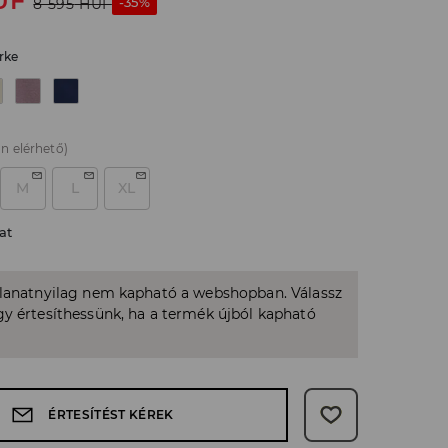
UF
-35%
8 595
HUF
rke
n elérhető)
M
L
XL
at
llanatnyilag nem kapható a webshopban. Válassz
y értesíthessünk, ha a termék újból kapható
ÉRTESÍTÉST KÉREK