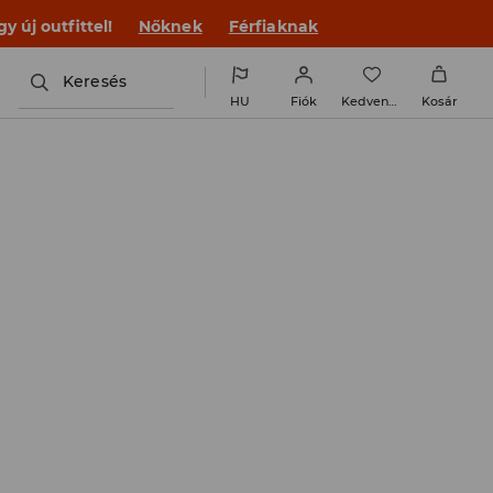
 új outfittel!
Nőknek
Férfiaknak
Keresés
HU
Fiók
Kedvencek
Kosár