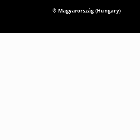
Magyarország (Hungary)
őnadrág
Regular fit rövid melegítőnadrág
4595
HUF
5995
HUF