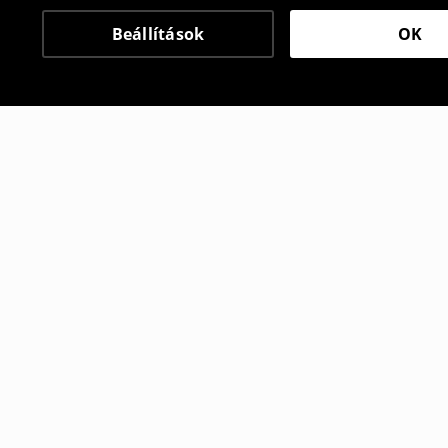
Beállítások
OK
Más vásárlók is választ
Rövid melegítőnadrág
Rövid mele
5995
HUF
2295
HUF
7995
HUF
8