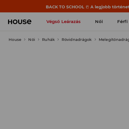
BACK TO SCHOOL
📒
A legjobb történet
Végső Leárazás
Női
Férfi
House
Női
Ruhák
Rövidnadrágok
Melegítőnadrá