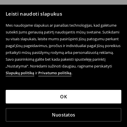
Leisti naudoti slapukus
Mes naudojame slapukus ar panašias technologijas, kad galėtume
suteikti Jums geriausią patirtį naudojantis mūsų svetaine. Sutikdami
su visais slapukais, leisite mums pasirūpinti Jūsų patogumu perkant
pagal Jūsų pageidavimus, įpročius ir individualiai pagal Jūsų poreikius
pritaikyti mūsų pasiūlymų rodymą arba personalizuotą reklamą.
Savo pasirinkimą galite bet kada pakeisti spustelėję parinktį
„Nustatymai“. Norėdami sužinoti daugiau, raginame perskaityti
Slapukų politiką
ir
Privatumo politiką
.
OK
Nuostatos