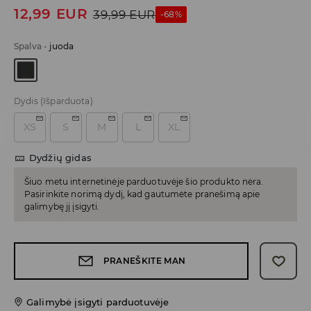
12,99
EUR
39,99
EUR
-68%
Spalva
-
juoda
Dydis
(Išparduota)
XS
S
M
L
XL
Dydžių gidas
Šiuo metu internetinėje parduotuvėje šio produkto nėra.
Pasirinkite norimą dydį, kad gautumėte pranešimą apie
galimybę jį įsigyti.
PRANEŠKITE MAN
Galimybė įsigyti parduotuvėje