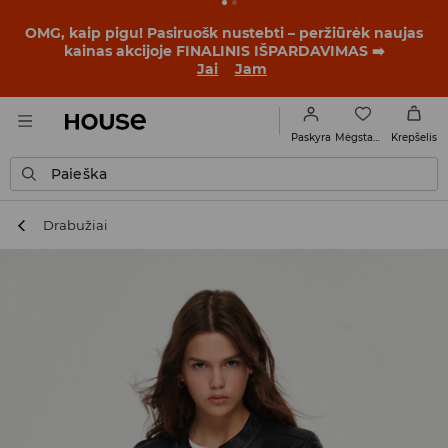
BACK TO SCHOOL
📒
Geriausios istorijos prasideda dar
prieš pirmąjį skambutį. Pradėk mokslo metus su nauju
įvaizdžiu!
Jai
Jam
Mėgstamiausi
Paskyra
Krepšelis
Paieška
Drabužiai