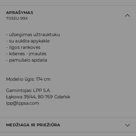
APRAŠYMAS
7053U-99X
užsegimas užtrauktuku
su aukšta apykakle
ilgos rankovės
kišenės - įmautės
pamušalo apdaila
Modelio ūgis: 174 cm
Gamintojas
:
LPP S.A.
Łąkowa 39/44, 80-769 Gdańsk
lpp@lppsa.com
MEDŽIAGA IR PRIEŽIŪRA