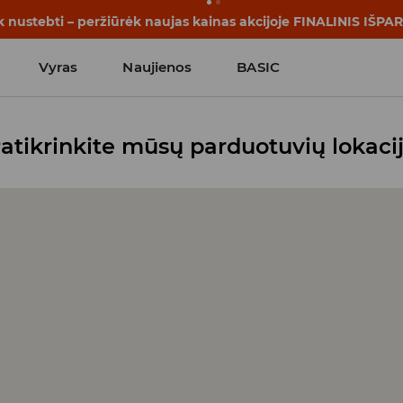
k nustebti – peržiūrėk naujas kainas akcijoje FINALINIS IŠP
Vyras
Naujienos
BASIC
atikrinkite mūsų parduotuvių lokaci