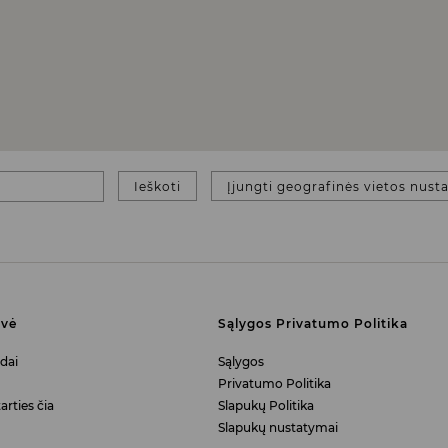
Ieškoti
Įjungti geografinės vietos nust
uvė
Sąlygos Privatumo Politika
dai
Sąlygos
Privatumo Politika
arties čia
Slapukų Politika
Slapukų nustatymai