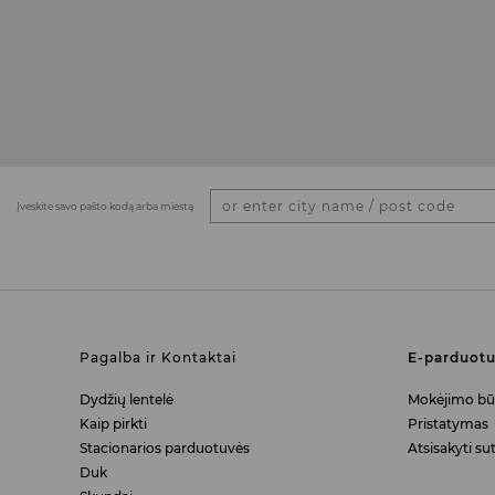
Įveskite savo pašto kodą arba miestą
Pagalba ir Kontaktai
E-parduot
Dydžių lentelė
Mokėjimo bū
Kaip pirkti
Pristatymas
Stacionarios parduotuvės
Atsisakyti sut
Duk