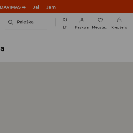
ARDAVIMAS ➡️
Jai
Jam
Paieška
LT
Paskyra
Mėgstamiausi
Krepšelis
ją