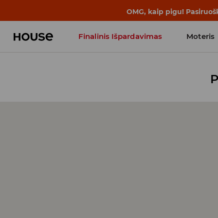
OMG, kaip pigu! Pasiruoš
Finalinis Išpardavimas
Moteris
Influencers' Faves
P