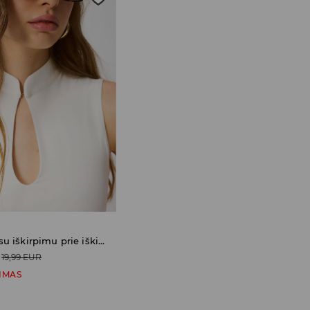
Palaidinė su iškirpimu prie iškirptės
19,99 EUR
IMAS