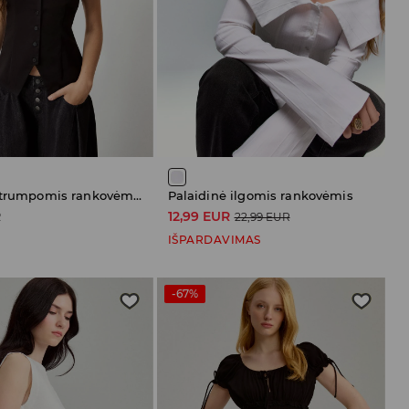
Palaidinė trumpomis rankovėmis
Palaidinė ilgomis rankovėmis
R
12,99 EUR
22,99 EUR
IŠPARDAVIMAS
-67%