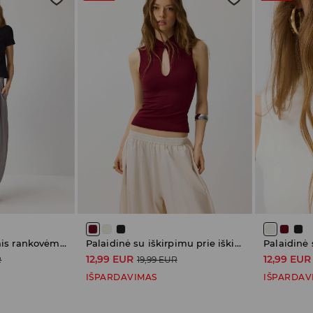
Palaidinė trumpomis rankovėmis
Palaidinė su iškirpimu prie iškirptės
12,99 EUR
12,99 EUR
R
19,99 EUR
IŠPARDAVIMAS
IŠPARDAV