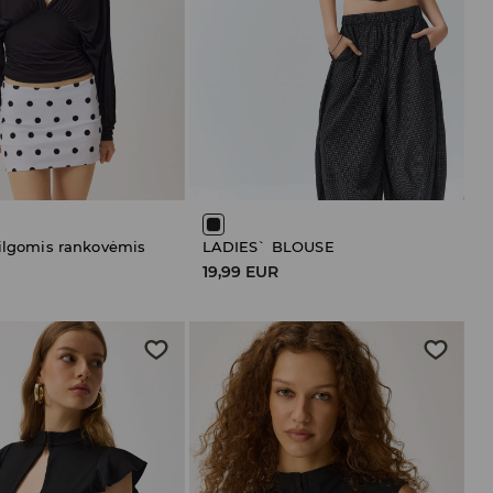
 ilgomis rankovėmis
LADIES` BLOUSE
R
19,99 EUR