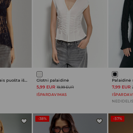
Palaidinė su nėriniais puošta iškirpte
Glotni palaidinė
Palaidinė 
5,99 EUR
7,99 EUR
19,99 EUR
IŠPARDAVIMAS
IŠPARDAV
NEDIDELIS
-38%
-57%