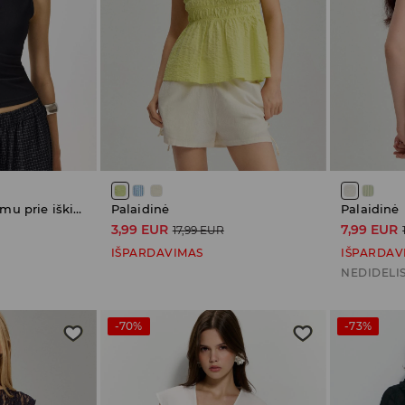
Palaidinė su iškirpimu prie iškirptės
Palaidinė
Palaidinė
3,99 EUR
7,99 EUR
17,99 EUR
IŠPARDAVIMAS
IŠPARDAV
NEDIDELIS
-70%
-73%