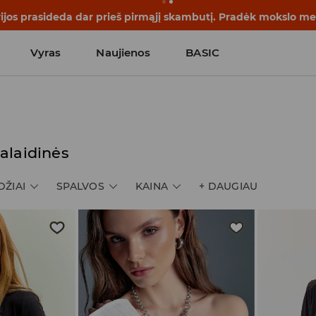
rijos prasideda dar prieš pirmąjį skambutį. Pradėk mokslo me
Vyras
Naujienos
BASIC
alaidinės
DŽIAI
SPALVOS
KAINA
+
DAUGIAU