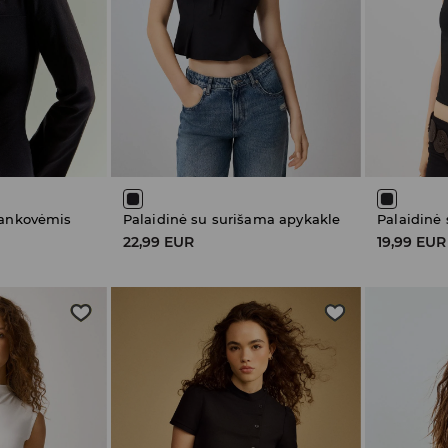
rankovėmis
Palaidinė su surišama apykakle
22,99 EUR
19,99 EUR