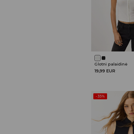
Glotni palaidinė
19,99 EUR
-35%