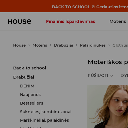
BACK TO SCHOOL
📒
Geriausios isto
Finalinis Išpardavimas
Moteris
Influencers' Faves
House
Moteris
Drabužiai
Palaidinukės
Glotnūs
Moteriškos p
Back to school
RŪŠIUOTI
DY
Drabužiai
DENIM
Naujienos
Bestsellers
Suknelės, kombinezonai
Marškinėliai, palaidinės