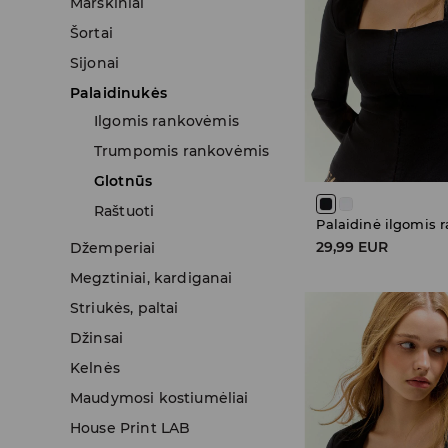
Marškiniai
Šortai
Sijonai
Palaidinukės
Ilgomis rankovėmis
Trumpomis rankovėmis
Glotnūs
Raštuoti
Palaidinė ilgomis 
29,99 EUR
Džemperiai
Megztiniai, kardiganai
Striukės, paltai
Džinsai
Kelnės
Maudymosi kostiumėliai
House Print LAB