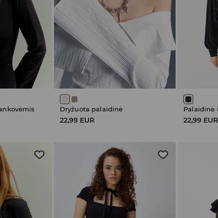
rankovėmis
Dryžuota palaidinė
Palaidinė
22,99 EUR
22,99 EU