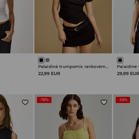
Palaidinė trumpomis rankovėmis
22,99 EUR
29,99 EU
-78%
-56%