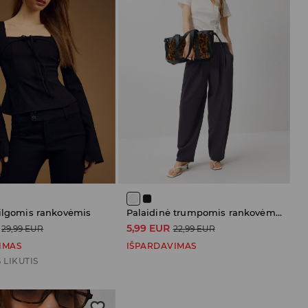
 ilgomis rankovėmis
Palaidinė trumpomis rankovėmis
5,99 EUR
29,99 EUR
22,99 EUR
IMAS
IŠPARDAVIMAS
 LIKUTIS