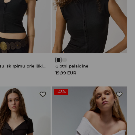
Palaidinė su iškirpimu prie iškirptės
Glotni palaidinė
19,99 EUR
-43%