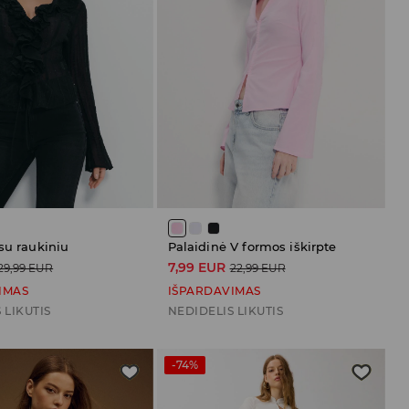
su raukiniu
Palaidinė V formos iškirpte
7,99 EUR
29,99 EUR
22,99 EUR
IMAS
IŠPARDAVIMAS
 LIKUTIS
NEDIDELIS LIKUTIS
-74%