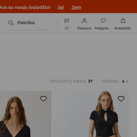
tus su nauju įvaizdžiu!
Jai
Jam
Paieška
LT
Paskyra
Mėgstamiausi
Krepšelis
PRODUKTŲ KIEKIS
:
27
VAIZDAS
:
4
5