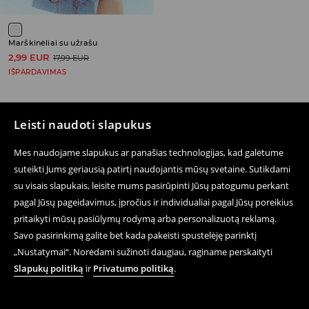
Marškinėliai su užrašu
2,99 EUR
17,99 EUR
IŠPARDAVIMAS
Leisti naudoti slapukus
Sekite mus
Mes naudojame slapukus ar panašias technologijas, kad galėtume
suteikti Jums geriausią patirtį naudojantis mūsų svetaine. Sutikdami
su visais slapukais, leisite mums pasirūpinti Jūsų patogumu perkant
pagal Jūsų pageidavimus, įpročius ir individualiai pagal Jūsų poreikius
Pagalba ir Kontaktai
pritaikyti mūsų pasiūlymų rodymą arba personalizuotą reklamą.
E-parduotuvė
Savo pasirinkimą galite bet kada pakeisti spustelėję parinktį
„Nustatymai“. Norėdami sužinoti daugiau, raginame perskaityti
Sąlygos Privatumo Politika
Slapukų politiką
ir
Privatumo politiką
.
Teisiniai Klausimai