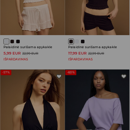
Palaidinė surišama apykakle
Palaidinė surišama apykakle
5,99 EUR
17,99 EUR
22,99 EUR
22,99 EUR
IŠPARDAVIMAS
IŠPARDAVIMAS
-57%
-60%