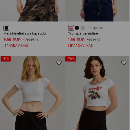
+
3
spalvos
Marškinėliai su atspaudu
Trumpa palaidinė
9,99 EUR
1,99 EUR
19,99 EUR
7,99 EUR
IŠPARDAVIMAS
IŠPARDAVIMAS
-81%
-70%