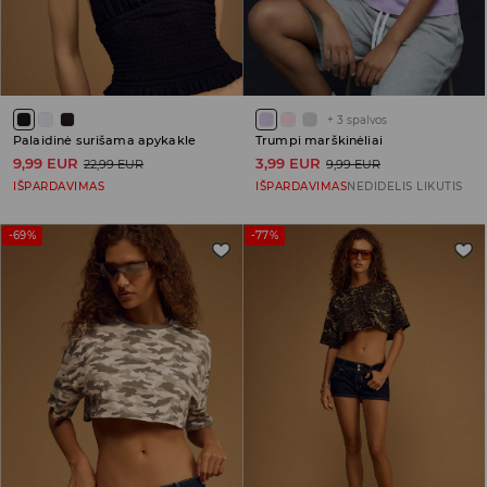
+
3
spalvos
Palaidinė surišama apykakle
Trumpi marškinėliai
9,99 EUR
3,99 EUR
22,99 EUR
9,99 EUR
IŠPARDAVIMAS
IŠPARDAVIMAS
NEDIDELIS LIKUTIS
-69%
-77%