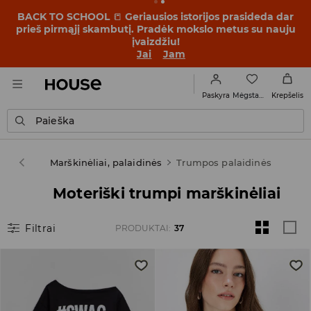
BACK TO SCHOOL
📒
Geriausios istorijos prasideda dar
prieš pirmąjį skambutį. Pradėk mokslo metus su nauju
įvaizdžiu!
Jai
Jam
Mėgstamiausi
Paskyra
Krepšelis
Paieška
abužiai
Marškinėliai, palaidinės
Trumpos palaidinės
Moteriški trumpi marškinėliai
Filtrai
PRODUKTAI
:
37