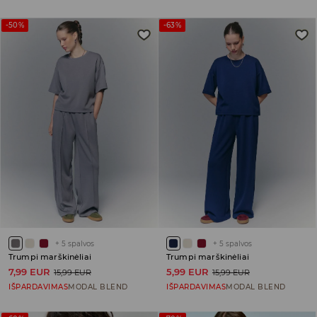
-50%
-63%
+
5
spalvos
+
5
spalvos
Trumpi marškinėliai
Trumpi marškinėliai
7,99 EUR
5,99 EUR
15,99 EUR
15,99 EUR
IŠPARDAVIMAS
MODAL BLEND
IŠPARDAVIMAS
MODAL BLEND