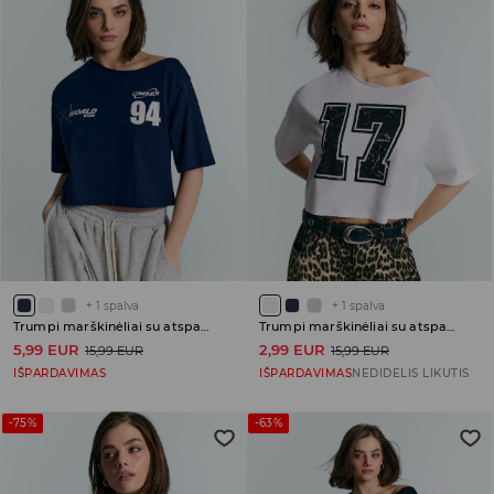
+
1
spalva
+
1
spalva
Trumpi marškinėliai su atspaudu
Trumpi marškinėliai su atspaudu
5,99 EUR
2,99 EUR
15,99 EUR
15,99 EUR
IŠPARDAVIMAS
IŠPARDAVIMAS
NEDIDELIS LIKUTIS
-75%
-63%