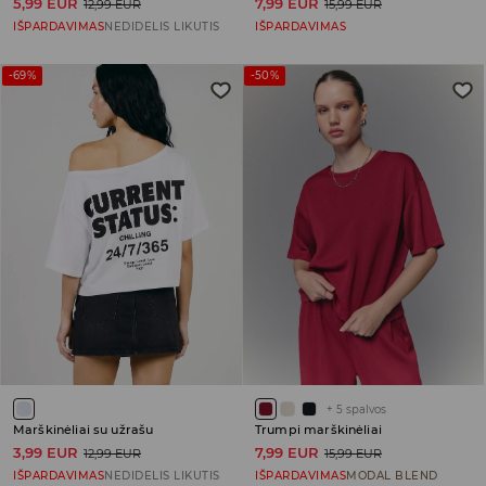
5,99 EUR
7,99 EUR
12,99 EUR
15,99 EUR
IŠPARDAVIMAS
NEDIDELIS LIKUTIS
IŠPARDAVIMAS
-69%
-50%
+
5
spalvos
Marškinėliai su užrašu
Trumpi marškinėliai
3,99 EUR
7,99 EUR
12,99 EUR
15,99 EUR
IŠPARDAVIMAS
NEDIDELIS LIKUTIS
IŠPARDAVIMAS
MODAL BLEND