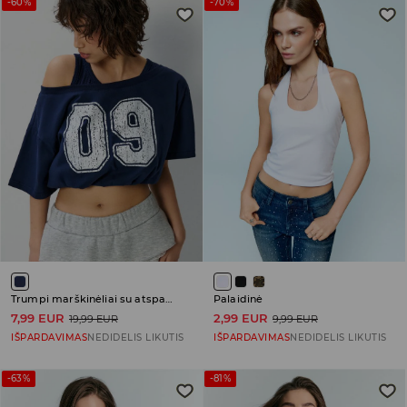
-60%
-70%
Trumpi marškinėliai su atspaudu
Palaidinė
7,99 EUR
2,99 EUR
19,99 EUR
9,99 EUR
IŠPARDAVIMAS
NEDIDELIS LIKUTIS
IŠPARDAVIMAS
NEDIDELIS LIKUTIS
-63%
-81%