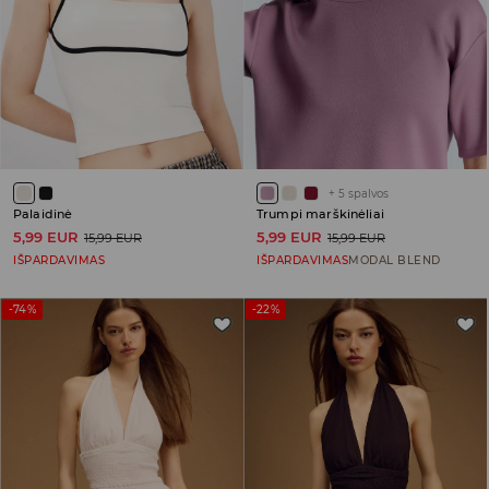
+
5
spalvos
Palaidinė
Trumpi marškinėliai
5,99 EUR
5,99 EUR
15,99 EUR
15,99 EUR
IŠPARDAVIMAS
IŠPARDAVIMAS
MODAL BLEND
-74%
-22%