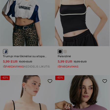
Trumpi marškinėliai su atspaudu
Palaidinė
5,99 EUR
5,99 EUR
19,99 EUR
15,99 EUR
IŠPARDAVIMAS
NEDIDELIS LIKUTIS
IŠPARDAVIMAS
-63%
-63%