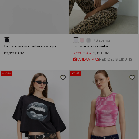
+
3
spalvos
Trumpi marškinėliai su atspaudu Backstreet Boys
Trumpi marškinėliai
19,99 EUR
3,99 EUR
9,99 EUR
IŠPARDAVIMAS
NEDIDELIS LIKUTIS
-50%
-75%