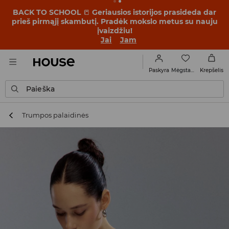
BACK TO SCHOOL
📒
Geriausios istorijos prasideda dar
prieš pirmąjį skambutį. Pradėk mokslo metus su nauju
įvaizdžiu!
Jai
Jam
Mėgstamiausi
Paskyra
Krepšelis
Paieška
Trumpos palaidinės