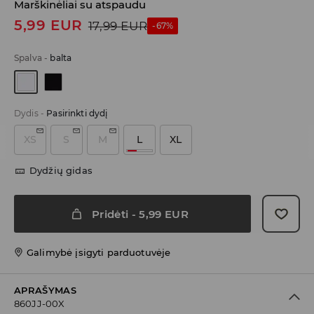
Marškinėliai su atspaudu
5,99
EUR
17,99
EUR
-67%
Spalva
-
balta
Dydis
-
Pasirinkti dydį
XS
S
M
L
XL
Dydžių gidas
Pridėti
-
5,99
EUR
Galimybė įsigyti parduotuvėje
APRAŠYMAS
860JJ-00X