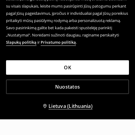
su visais slapukais, leisite mums pasirūpinti Jūsų patogumu perkant
pagal Jūsų pageidavimus, įpročius ir individualiai pagal Jūsų poreikius
pritaikyti mūsų pasiūlymų rodymą arba personalizuotą reklamą.
Savo pasirinkimą galite bet kada pakeisti spustelėję parinktį
„Nustatymai“. Norėdami sužinoti daugiau, raginame perskaityti
Slapukų politiką
ir
Privatumo politiką
.
OK
Nuostatos
Lietuva (Lithuania)