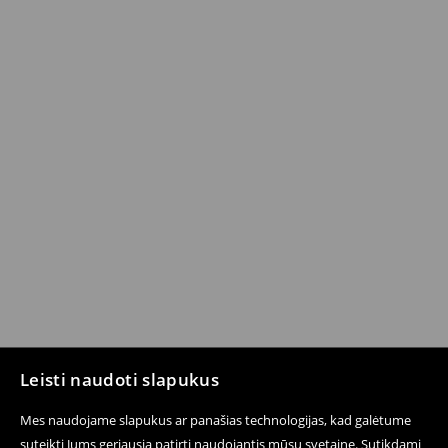
Leisti naudoti slapukus
Mes naudojame slapukus ar panašias technologijas, kad galėtume
suteikti Jums geriausią patirtį naudojantis mūsų svetaine. Sutikdami