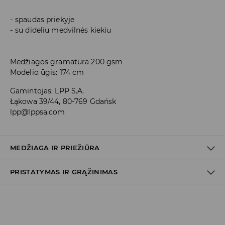
spaudas priekyje
su dideliu medvilnės kiekiu
Medžiagos gramatūra 200 gsm
Modelio ūgis: 174 cm
Gamintojas
:
LPP S.A.
Łąkowa 39/44, 80-769 Gdańsk
lpp@lppsa.com
MEDŽIAGA IR PRIEŽIŪRA
PRISTATYMAS IR GRĄŽINIMAS
PIRMAS AUDINYS
:
100% MEDVILNĖ
NELYGINTI UŽRAŠŲ IR APLIKACIJŲ
Prekių pristatymo politika
BALINTI NEGALIMA
Atsiėmimas parduotuvėje
(2–8 darbo dienos nuo išsiuntimo)
SKALBTI SKALBYKLĖJE NE AUKŠTESNĖJE KAIP 30° C -