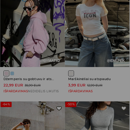
Džemperis su gobtuvu ir atspaudu
Marškinėliai su atspaudu
22,99 EUR
3,99 EUR
35,99 EUR
12,99 EUR
IŠPARDAVIMAS
NEDIDELIS LIKUTIS
IŠPARDAVIMAS
-64%
-50%