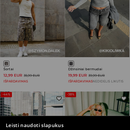
Šortai
Džinsiniai bermudai
12,99 EUR
19,99 EUR
35,99 EUR
39,99 EUR
IŠPARDAVIMAS
IŠPARDAVIMAS
NEDIDELIS LIKUTIS
-44%
-38%
Leisti naudoti slapukus