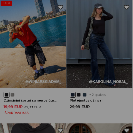
-50%
+
2
spalvos
Džinsiniai šortai su neapsiūtais kraštais
Platėjantys džinsai
19,99 EUR
29,99 EUR
39,99 EUR
IŠPARDAVIMAS