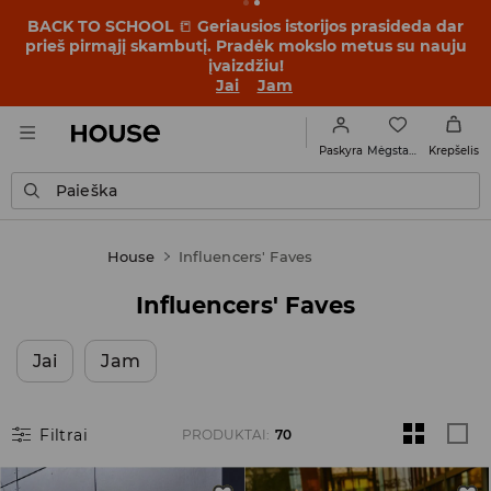
OMG, kaip pigu! Pasiruošk nustebti – peržiūrėk naujas
kainas akcijoje FINALINIS IŠPARDAVIMAS ➡️
Jai
Jam
Mėgstamiausi
Paskyra
Krepšelis
Paieška
House
Influencers' Faves
Influencers' Faves
Jai
Jam
Filtrai
PRODUKTAI
:
70