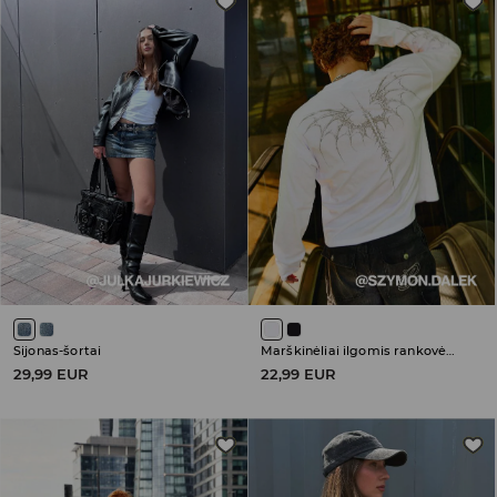
Sijonas-šortai
Marškinėliai ilgomis rankovėmis
29,99 EUR
22,99 EUR