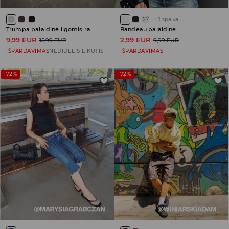
+
1
spalva
Trumpa palaidinė ilgomis rankovėmis
Bandeau palaidinė
9,99 EUR
2,99 EUR
15,99 EUR
9,99 EUR
IŠPARDAVIMAS
NEDIDELIS LIKUTIS
IŠPARDAVIMAS
-72%
-72%