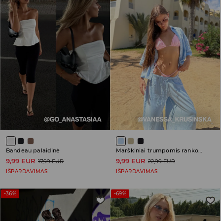
Bandeau palaidinė
Marškiniai trumpomis rankovėmis
9,99 EUR
9,99 EUR
17,99 EUR
22,99 EUR
IŠPARDAVIMAS
IŠPARDAVIMAS
-36%
-69%