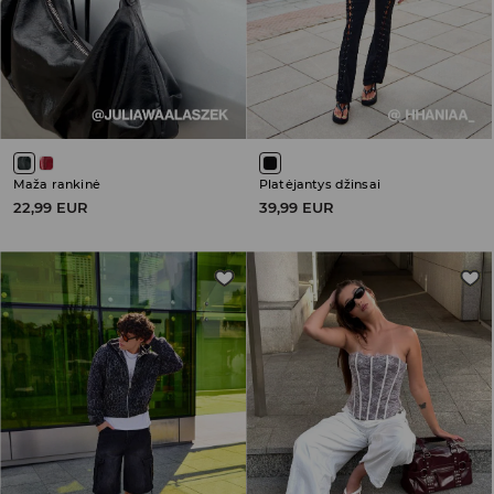
Maža rankinė
Platėjantys džinsai
22,99 EUR
39,99 EUR