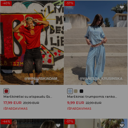
-40%
-57%
Marškinėliai su atspaudu Espana
Marškiniai trumpomis rankovėmis
17,99 EUR
9,99 EUR
29,99 EUR
22,99 EUR
IŠPARDAVIMAS
IŠPARDAVIMAS
-44%
-57%