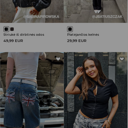
Striukė iš dirbtinės odos
Platėjančios kelnės
49,99 EUR
29,99 EUR