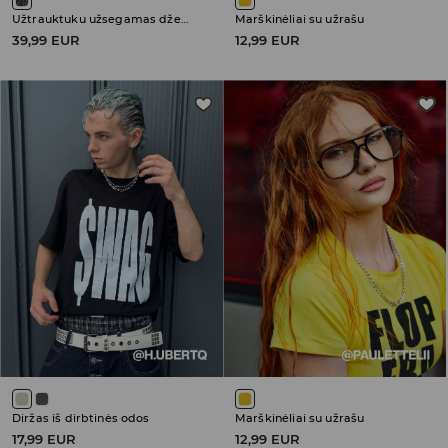
Užtrauktuku užsegamas džemperis su gobtuvu
Marškinėliai su užrašu
39,99 EUR
12,99 EUR
Diržas iš dirbtinės odos
Marškinėliai su užrašu
17,99 EUR
12,99 EUR