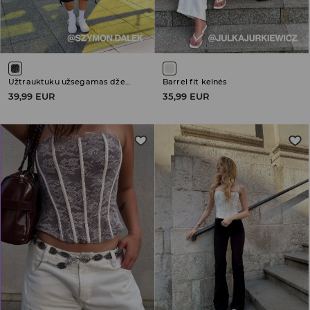
Užtrauktuku užsegamas džemperis su gobtuvu
Barrel fit kelnės
39,99 EUR
35,99 EUR