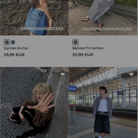
Sijonas-šortai
Balloon fit kelnės
29,99 EUR
35,99 EUR