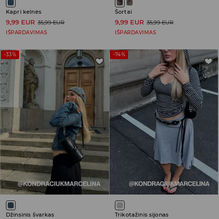
Kapri kelnės
Šortai
9,99 EUR
9,99 EUR
35,99 EUR
35,99 EUR
IŠPARDAVIMAS
IŠPARDAVIMAS
-33%
-74%
Džinsinis švarkas
Trikotažinis sijonas