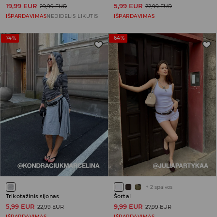
19,99 EUR
5,99 EUR
29,99 EUR
22,99 EUR
IŠPARDAVIMAS
NEDIDELIS LIKUTIS
IŠPARDAVIMAS
-74%
-64%
+
2
spalvos
Trikotažinis sijonas
Šortai
5,99 EUR
9,99 EUR
22,99 EUR
27,99 EUR
IŠPARDAVIMAS
IŠPARDAVIMAS