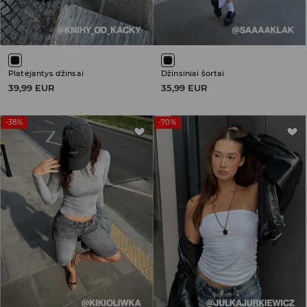
Platėjantys džinsai
Džinsiniai šortai
39,99 EUR
35,99 EUR
-38%
-70%