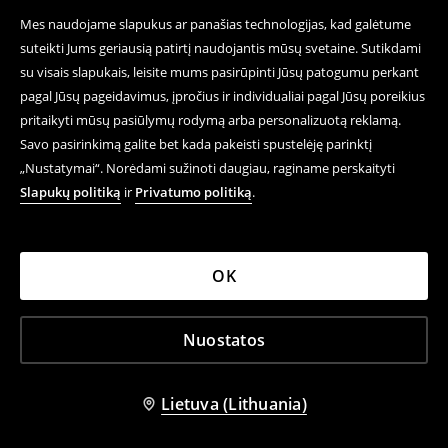
Mes naudojame slapukus ar panašias technologijas, kad galėtume
suteikti Jums geriausią patirtį naudojantis mūsų svetaine. Sutikdami
su visais slapukais, leisite mums pasirūpinti Jūsų patogumu perkant
pagal Jūsų pageidavimus, įpročius ir individualiai pagal Jūsų poreikius
pritaikyti mūsų pasiūlymų rodymą arba personalizuotą reklamą.
Savo pasirinkimą galite bet kada pakeisti spustelėję parinktį
„Nustatymai“. Norėdami sužinoti daugiau, raginame perskaityti
Slapukų politiką
ir
Privatumo politiką
.
Balloon džinsai
Marškinėliai su užrašu
19,99 EUR
7,99 EUR
35,99 EUR
12,99 EUR
IŠPARDAVIMAS
NEDIDELIS LIKUTIS
IŠPARDAVIMAS
OK
-63%
-64%
Nuostatos
Lietuva (Lithuania)