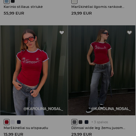
Karinio stiliaus striukė
Marškinėliai ilgomis rankovėmis
55,99 EUR
29,99 EUR
+
3
spalvos
Marškinėliai su atspaudu
Džinsai wide leg žemu juosmeniu
15,99 EUR
29,99 EUR