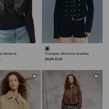
a liemenė
Trumpas džinsinis švarkas
R
59,99 EUR