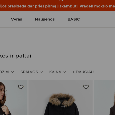
rijos prasideda dar prieš pirmąjį skambutį. Pradėk mokslo me
Vyras
Naujienos
BASIC
ės ir paltai
DŽIAI
SPALVOS
KAINA
+
DAUGIAU