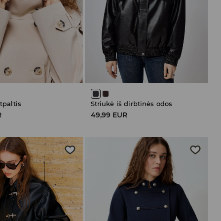
etpaltis
Striukė iš dirbtinės odos
R
49,99 EUR