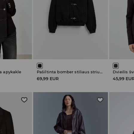
a apykakle
Pašiltinta bomber stiliaus striukė
Dvieilis š
69,99 EUR
45,99 EU