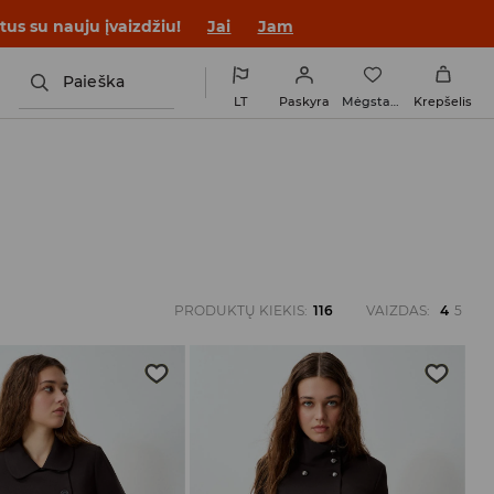
tus su nauju įvaizdžiu!
Jai
Jam
Paieška
LT
Paskyra
Mėgstamiausi
Krepšelis
PRODUKTŲ KIEKIS
:
116
VAIZDAS
:
4
5