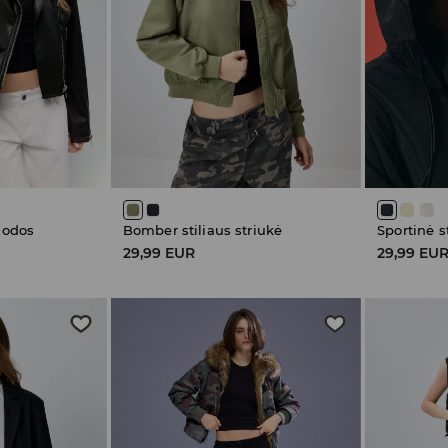
s odos
Bomber stiliaus striukė
Sportinė s
29,99 EUR
29,99 EU