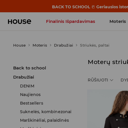
BACK TO SCHOOL
📒
Geriausios isto
Finalinis Išpardavimas
Moteris
Influencers' Faves
House
Moteris
Drabužiai
Striukės, paltai
Moterų striuk
Back to school
Drabužiai
RŪŠIUOTI
DY
DENIM
Naujienos
Bestsellers
Suknelės, kombinezonai
Marškinėliai, palaidinės