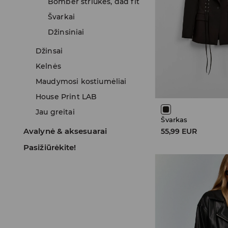
Bomber striukės, dad fit
Švarkai
Džinsiniai
Džinsai
Kelnės
Maudymosi kostiumėliai
House Print LAB
Jau greitai
Švarkas
Avalynė & aksesuarai
55,99 EUR
Pasižiūrėkite!