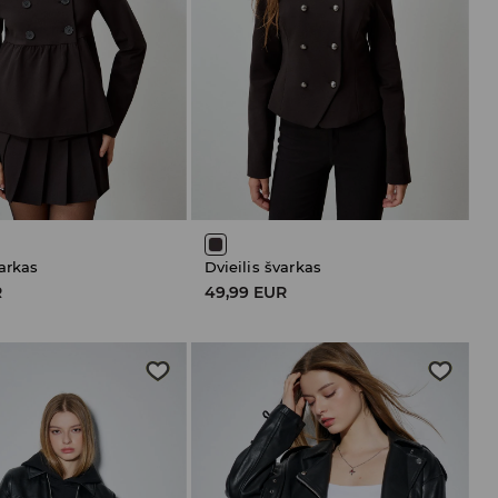
varkas
Dvieilis švarkas
R
49,99 EUR