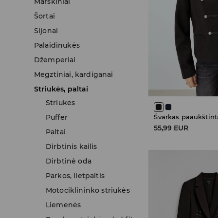
Marškiniai
Šortai
Sijonai
Palaidinukės
Džemperiai
Megztiniai, kardiganai
Striukės, paltai
Striukės
Puffer
Švarkas paaukštint
55,99 EUR
Paltai
Dirbtinis kailis
Dirbtinė oda
Parkos, lietpaltis
Motociklininko striukės
Liemenės