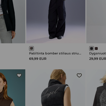
Pašiltinta bomber stiliaus striukė
Dygsniuot
69,99 EUR
29,99 EU