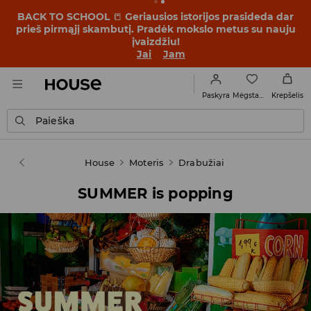
BACK TO SCHOOL
📒
Geriausios istorijos prasideda dar
prieš pirmąjį skambutį. Pradėk mokslo metus su nauju
įvaizdžiu!
Jai
Jam
Mėgstamiausi
Paskyra
Krepšelis
Paieška
House
Moteris
Drabužiai
SUMMER is popping