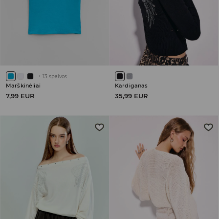
+
13
spalvos
Marškinėliai
Kardiganas
7,99 EUR
35,99 EUR