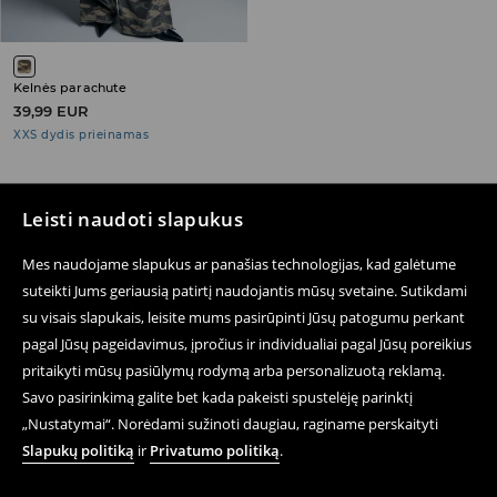
Kelnės parachute
39,99 EUR
XXS dydis prieinamas
Leisti naudoti slapukus
Sekite mus
Mes naudojame slapukus ar panašias technologijas, kad galėtume
suteikti Jums geriausią patirtį naudojantis mūsų svetaine. Sutikdami
su visais slapukais, leisite mums pasirūpinti Jūsų patogumu perkant
pagal Jūsų pageidavimus, įpročius ir individualiai pagal Jūsų poreikius
Pagalba ir Kontaktai
pritaikyti mūsų pasiūlymų rodymą arba personalizuotą reklamą.
E-parduotuvė
Savo pasirinkimą galite bet kada pakeisti spustelėję parinktį
„Nustatymai“. Norėdami sužinoti daugiau, raginame perskaityti
Sąlygos Privatumo Politika
Slapukų politiką
ir
Privatumo politiką
.
Teisiniai Klausimai