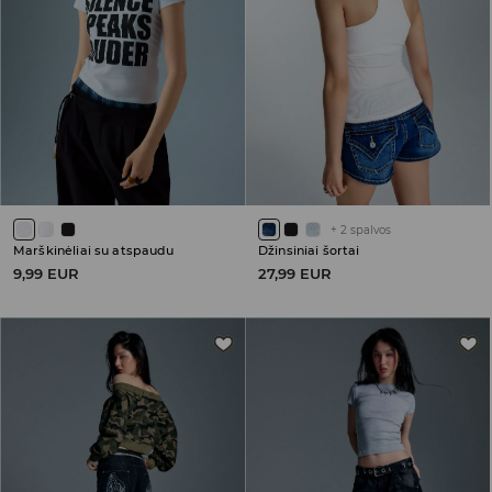
+
2
spalvos
Marškinėliai su atspaudu
Džinsiniai šortai
9,99 EUR
27,99 EUR