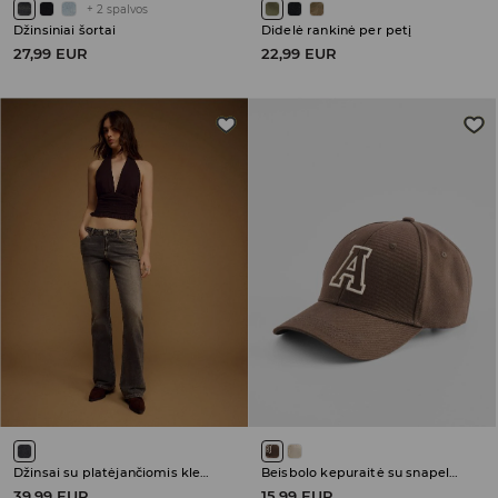
+
2
spalvos
Džinsiniai šortai
Didelė rankinė per petį
27,99 EUR
22,99 EUR
Džinsai su platėjančiomis klešnėmis ir žemu juosmeniu
Beisbolo kepuraitė su snapeliu
39,99 EUR
15,99 EUR