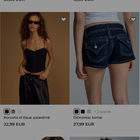
+
2
spalvos
Korseto stiliaus palaidinė
Džinsiniai šortai
22,99 EUR
27,99 EUR