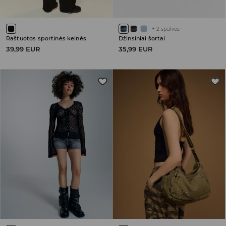
+
2
spalvos
Raštuotos sportinės kelnės
Džinsiniai šortai
39,99 EUR
35,99 EUR