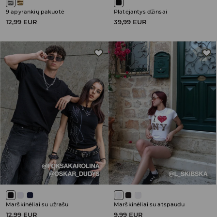
9 apyrankių pakuotė
Platėjantys džinsai
12,99 EUR
39,99 EUR
Marškinėliai su užrašu
Marškinėliai su atspaudu
12,99 EUR
9,99 EUR