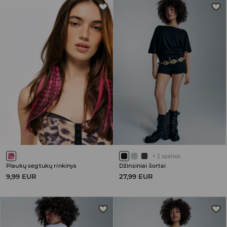
+
2
spalvos
Plaukų segtukų rinkinys
Džinsiniai šortai
9,99 EUR
27,99 EUR