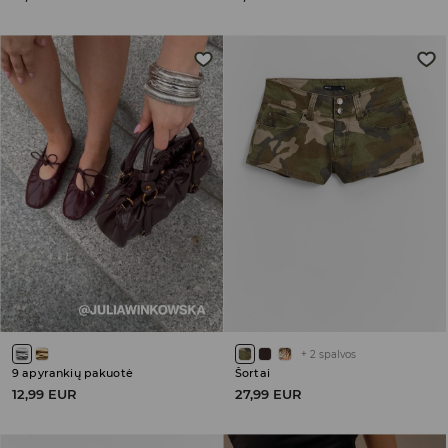
+
2
spalvos
9 apyrankių pakuotė
Šortai
12,99 EUR
27,99 EUR